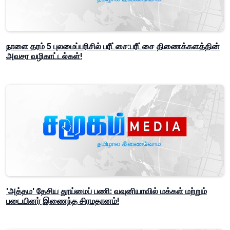
நாளை தரம் 5 புலமைப்பரிசில் பரீட்சை:பரீட்சை திணைக்களத்தின்
அவசர வழிகாட்டல்கள்!
'அத்தம' தேசிய தூய்மைப் பணி: வவுனியாவில் மக்கள் மற்றும்
படையினர் இணைந்த சிரமதானம்!