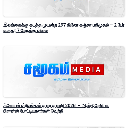
இலங்கைக்கு கடத்த முயன்ற 297 கிலோ கஞ்சா பறிமுதல் – 2 பேர்
கைது; 7 பேருக்கு வலை
க்ளோபல் ஸ்ரீலங்கன் குமர குமாரி 2026’ – ஆஸ்திரேலியா,
பிரான்ஸ் போட்டியாளர்கள் வெற்றி