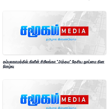
தம்பலகாமத்தில் கிளீன் சிறீலங்கா "அத்தம" தேசிய தூய்மை தின
நிகழ்வு