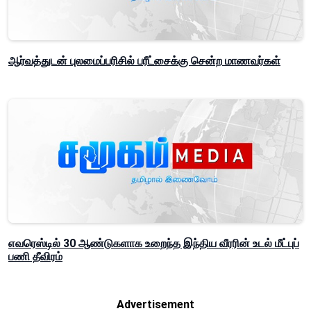
ஆர்வத்துடன் புலமைப்பரிசில் பரீட்சைக்கு சென்ற மாணவர்கள்
எவரெஸ்டில் 30 ஆண்டுகளாக உறைந்த இந்திய வீரரின் உடல் மீட்புப்
பணி தீவிரம்
Advertisement