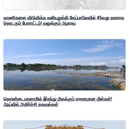
காணிகளை விடுவிக்க வலியுறுத்தி கேப்பாபிலவில் 45வது நாளாக
தொடரும் போராட்டம்! வலுக்கும் ஆதரவு
தொண்டைமானாறில் இறந்து மிதக்கும் ஏராளமான மீன்கள்!
ஆய்வில் அதிர்ச்சி தகவல்கள்