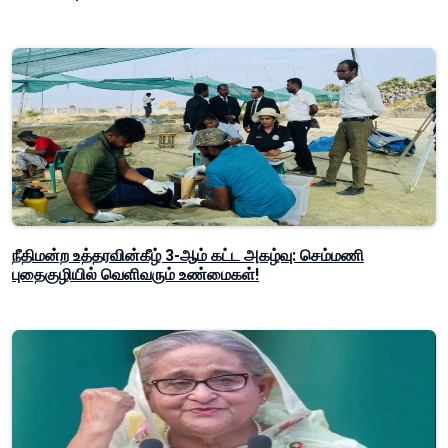
நீதிமன்ற உத்தரவின்கீழ் 3-ஆம் கட்ட அகழ்வு: செம்மணி
புதைகுழியில் வெளிவரும் உண்மைகள்!