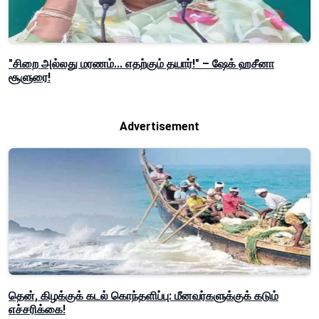
"சிறை அல்லது மரணம்... எதற்கும் தயார்!" – ஷேக் ஹசீனா
சூளுரை!
Advertisement
தென், கிழக்குக் கடல் கொந்தளிப்பு: மீனவர்களுக்குக் கடும்
எச்சரிக்கை!