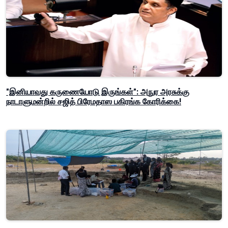
"இனியாவது கருணையோடு இருங்கள்": அநுர அரசுக்கு
நாடாளுமன்றில் சஜித் பிரேமதாஸ பகிரங்க கோரிக்கை!