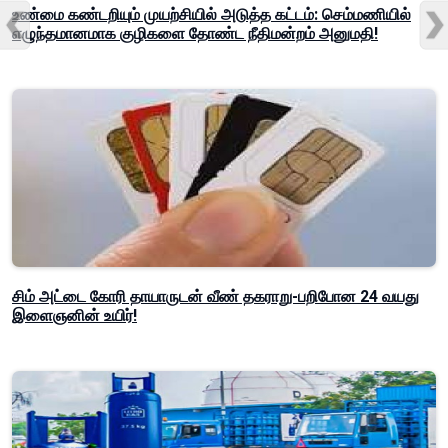
உண்மை கண்டறியும் முயற்சியில் அடுத்த கட்டம்: செம்மணியில்
எழுந்தமானமாக குழிகளை தோண்ட நீதிமன்றம் அனுமதி!
சிம் அட்டை கோரி தாயாருடன் வீண் தகராறு-பறிபோன 24 வயது
இளைஞனின் உயிர்!