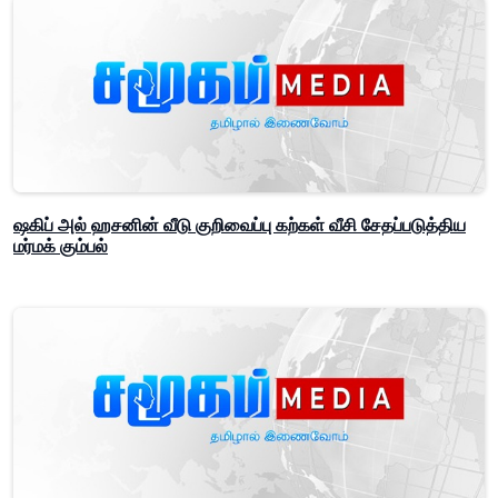
ஷகிப் அல் ஹசனின் வீடு குறிவைப்பு கற்கள் வீசி சேதப்படுத்திய
மர்மக் கும்பல்