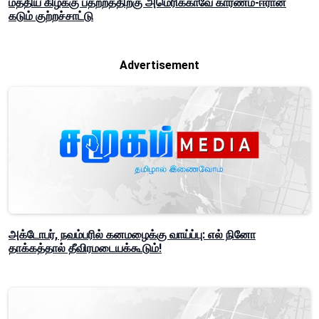
மத்திய கிழக்கு பதற்றத்திற்கு அமெரிக்காவே காரணம்-ஈரான்
கடும் குற்றச்சாட்டு
Advertisement
அக்டோபர், நவம்பரில் கனமழைக்கு வாய்ப்பு: எல் நினோ
தாக்கத்தால் தீவிரமடையக்கூடும்!