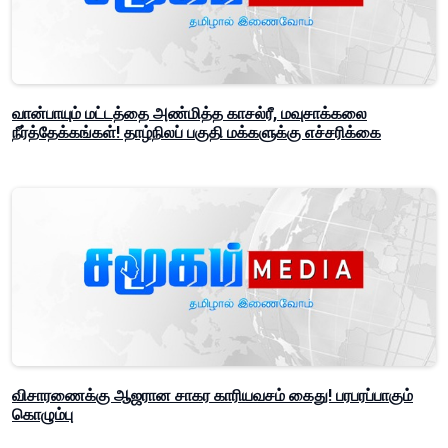
வான்பாயும் மட்டத்தை அண்மித்த காசல்ரீ, மவுசாக்கலை
நீர்த்தேக்கங்கள்! தாழ்நிலப் பகுதி மக்களுக்கு எச்சரிக்கை
விசாரணைக்கு ஆஜரான சாகர காரியவசம் கைது! பரபரப்பாகும்
கொழும்பு