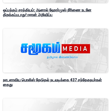
ஒப்பந்தம் சாத்தியம்; ஆனால் ஹோர்முஸ் நீரிணை உடனே
திறக்கப்படாது! ஈரான் அறிவிப்பு
நாடளாவிய பொலிஸ் தேடுதல் நடவடிக்கை 437 சந்தேகநபர்கள்
கைது