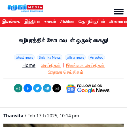
இலங்கை
இந்தியா
உலகம்
சினிமா
தொழில்நுட்பம்
விளையாட
சுழிபுரத்தில் கோடாவுடன் ஒருவர் கைது!
latest news
Srilanka News
jaffna news
Arrested
Home
செய்திகள்
இலங்கை செய்திகள்
பிரதான செய்திகள்
Thansita
/ Feb 17th 2025, 10:14 pm