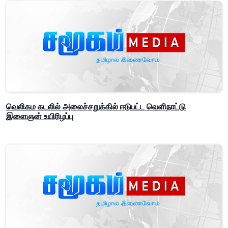
வெலிகம கடலில் அலைச்சறுக்கில் ஈடுபட்ட வெளிநாட்டு
இளைஞன் உயிரிழப்பு