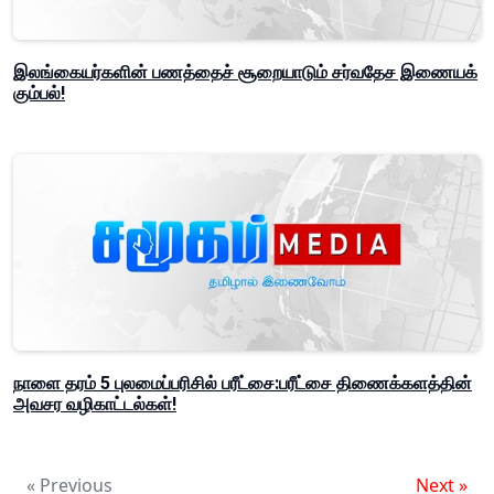
இலங்கையர்களின் பணத்தைச் சூறையாடும் சர்வதேச இணையக்
கும்பல்!
நாளை தரம் 5 புலமைப்பரிசில் பரீட்சை:பரீட்சை திணைக்களத்தின்
அவசர வழிகாட்டல்கள்!
« Previous
Next »