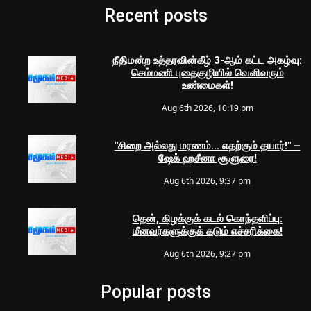
Recent posts
நீதிமன்ற உத்தரவின்கீழ் 3-ஆம் கட்ட அகழ்வு:
செம்மணி புதைகுழியில் வெளிவரும்
உண்மைகள்!
Aug 6th 2026, 10:19 pm
"சிறை அல்லது மரணம்... எதற்கும் தயார்!" –
ஷேக் ஹசீனா சூளுரை!
Aug 6th 2026, 9:37 pm
தென், கிழக்குக் கடல் கொந்தளிப்பு:
மீனவர்களுக்குக் கடும் எச்சரிக்கை!
Aug 6th 2026, 9:27 pm
Popular posts