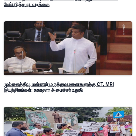
மேம்படுத்த நடவடிக்கை
முல்லைத்தீவு, மன்னார் மருத்துவமனைகளுக்கு CT, MRI
இயந்திரங்கள்: சுகாதார அமைச்சர் உறுதி