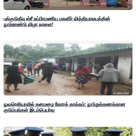
புங்குடுதீவு ஸ்ரீ சுப்பிரமணிய மகளிர் வித்தியாலயத்தின்
நூற்றாண்டு விழா நாளை!
நுவரெலியாவில் கனமழை கோரத் தாக்கம்; நூற்றுக்கணக்கான
குடும்பங்கள் இடம்பெயர்வு