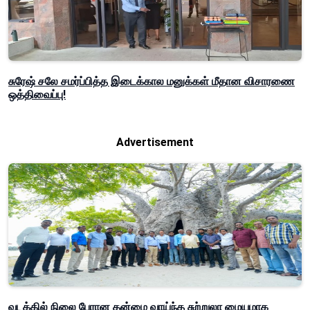
சுரேஷ் சலே சமர்ப்பித்த இடைக்கால மனுக்கள் மீதான விசாரணை
ஒத்திவைப்பு!
Advertisement
வடக்கில் நிலை பேரான தன்மை வாய்ந்த சுற்றுலா மையமாக