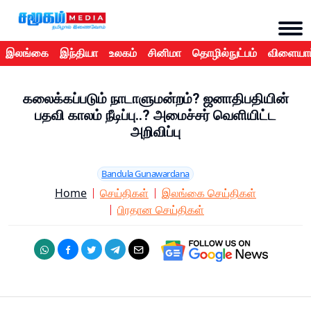
இலங்கை
இந்தியா
உலகம்
சினிமா
தொழில்நுட்பம்
விளையாட
கலைக்கப்படும் நாடாளுமன்றம்? ஜனாதிபதியின்
பதவி காலம் நீடிப்பு..? அமைச்சர் வெளியிட்ட
அறிவிப்பு
Bandula Gunawardana
Home
செய்திகள்
இலங்கை செய்திகள்
பிரதான செய்திகள்