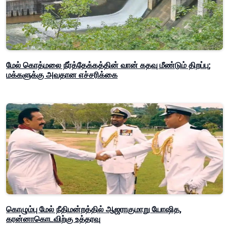
மேல் கொத்மலை நீர்த்தேக்கத்தின் வான் கதவு மீண்டும் திறப்பு;
மக்களுக்கு அவதான எச்சரிக்கை
கொழும்பு மேல் நீதிமன்றத்தில் ஆஜராகுமாறு யோஷித,
கரன்னாகொடவிற்கு உத்தரவு