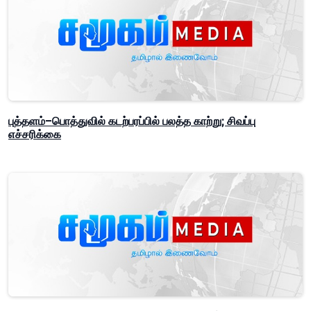
புத்தளம்–பொத்துவில் கடற்பரப்பில் பலத்த காற்று; சிவப்பு
எச்சரிக்கை