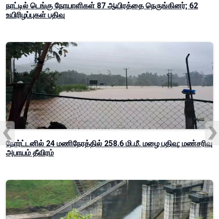
நாட்டில் டெங்கு நோயாளிகள் 87 ஆயிரத்தை நெருங்கினர்; 62
உயிரிழப்புகள் பதிவு
நோர்ட்டனில் 24 மணிநேரத்தில் 258.6 மி.மீ. மழை பதிவு; மண்சரிவு
அபாயம் தீவிரம்