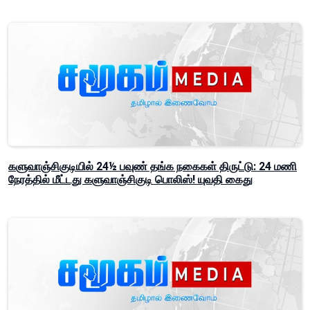
களுவாஞ்சிகுடியில் 24½ பவுண் தங்க நகைகள் திருட்டு: 24 மணி
நேரத்தில் மீட்டது களுவாஞ்சிகுடி பொலிஸ்! யுவதி கைது