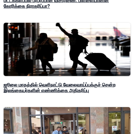
மட்டக்களப்பில் பரபரப்பான விசாரணை: பிள்ளையானின்
கோரிக்கை நிராகரிப்பா?
ஜூலை மாதத்தில் வெளிநாட்டு வேலைவாய்ப்புக்குச் சென்ற
இலங்கையர்களின் எண்ணிக்கை அதிகரிப்பு