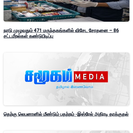
நாடு முழுவதும் 471 மருந்தகங்களில் விசேட சோதனை – 86
சட்டமீறல்கள் கண்டுபிடிப்பு
தெற்கு லெபனானில் மீண்டும் பதற்றம் -இஸ்ரேல் அதிரடி தாக்குதல்