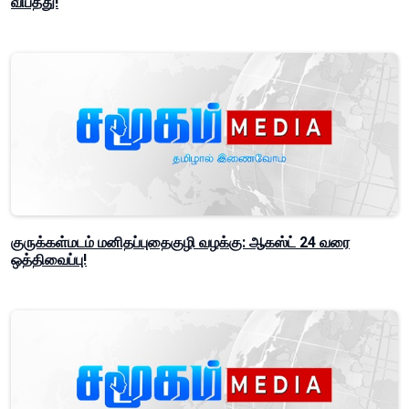
விபத்து!
குருக்கள்மடம் மனிதப்புதைகுழி வழக்கு: ஆகஸ்ட் 24 வரை
ஒத்திவைப்பு!