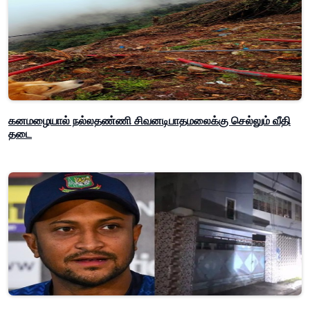
கனமழையால் நல்லதண்ணி சிவனடிபாதமலைக்கு செல்லும் வீதி
தடை