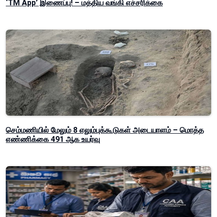
‘TM App’ இணைப்பு! – மத்திய வங்கி எச்சரிக்கை
செம்மணியில் மேலும் 8 எலும்புக்கூடுகள் அடையாளம் – மொத்த
எண்ணிக்கை 491 ஆக உயர்வு