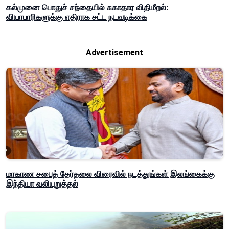
கல்முனை பொதுச் சந்தையில் சுகாதார விதிமீறல்:
வியாபாரிகளுக்கு எதிராக சட்ட நடவடிக்கை
Advertisement
மாகாண சபைத் தேர்தலை விரைவில் நடத்துங்கள் இலங்கைக்கு
இந்தியா வலியுறுத்தல்