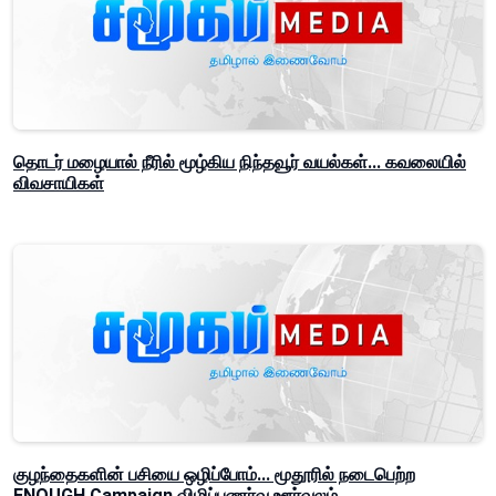
தொடர் மழையால் நீரில் மூழ்கிய நிந்தவூர் வயல்கள்... கவலையில்
விவசாயிகள்
குழந்தைகளின் பசியை ஒழிப்போம்... மூதூரில் நடைபெற்ற
ENOUGH Campaign விழிப்புணர்வு ஊர்வலம்