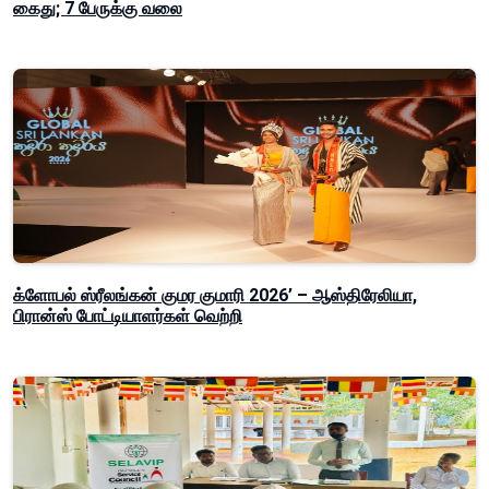
கைது; 7 பேருக்கு வலை
க்ளோபல் ஸ்ரீலங்கன் குமர குமாரி 2026’ – ஆஸ்திரேலியா,
பிரான்ஸ் போட்டியாளர்கள் வெற்றி