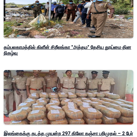
தம்பலகாமத்தில் கிளீன் சிறீலங்கா "அத்தம" தேசிய தூய்மை தின
நிகழ்வு
இலங்கைக்கு கடத்த முயன்ற 297 கிலோ கஞ்சா பறிமுதல் – 2 பேர்