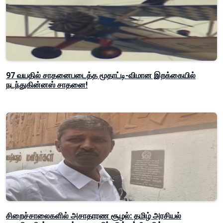
97 வயதில் சாதனைபடைத்த மூதாட்டி-விமான இறக்கையில்
நடந்துகின்னஸ் சாதனை!
சிறைச்சாலைகளில் அசாதாரண சூழல்: தமிழ் அரசியல்