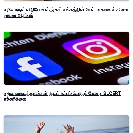
எரிபொருள் விநியோகஸ்தர்கள் சங்கத்தின் மேல் மாகாணக் கிளை
நாளை ஆரம்பம்
சமூக வலைத்தளங்கள் மூலம் கப்பம் கோரும் மோசடி SLCERT
எச்சரிக்கை