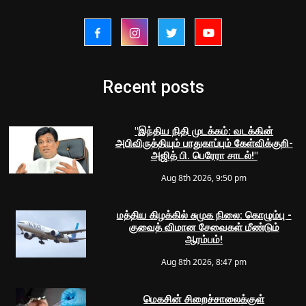
Recent posts
"இந்திய நிதி முடக்கம்: வடக்கின்
அபிவிருத்தியும் பாதுகாப்பும் கேள்விக்குறி-
அஜித் பி. பெரேரா சாடல்!"
Aug 8th 2026, 9:50 pm
மத்திய கிழக்கில் சுமுக நிலை: கொழும்பு -
குவைத் விமான சேவைகள் மீண்டும்
ஆரம்பம்!
Aug 8th 2026, 8:47 pm
மெகசின் சிறைச்சாலைக்குள்