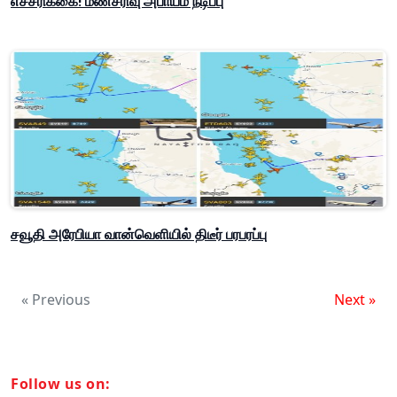
எச்சரிக்கை! மண்சரிவு அபாயம் நீடிப்பு
சவூதி அரேபியா வான்வெளியில் திடீர் பரபரப்பு
« Previous
Next »
Follow us on: