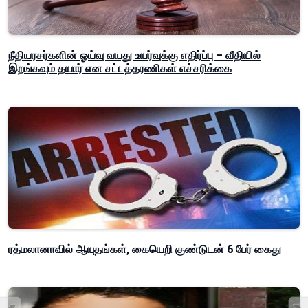
நீதியரசர்களின் ஓய்வு வயது உயர்வுக்கு எதிர்ப்பு – வீதியில்
இறங்கவும் தயார் என சட்டத்தரணிகள் எச்சரிக்கை
ரத்மலானாவில் ஆயுதங்கள், கையெறி குண்டுடன் 6 பேர் கைது