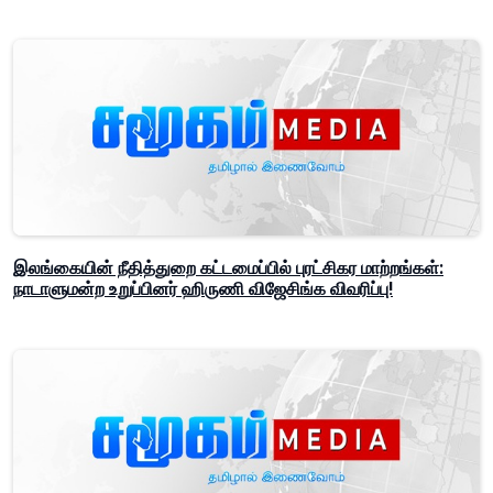
இலங்கையின் நீதித்துறை கட்டமைப்பில் புரட்சிகர மாற்றங்கள்:
நாடாளுமன்ற உறுப்பினர் ஹிருணி விஜேசிங்க விவரிப்பு!