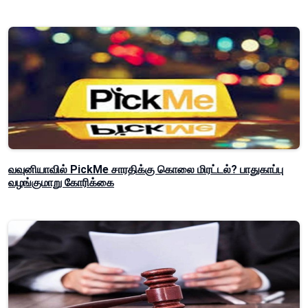
வவுனியாவில் PickMe சாரதிக்கு கொலை மிரட்டல்? பாதுகாப்பு
வழங்குமாறு கோரிக்கை