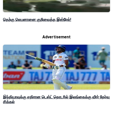
தெற்கு லெபனானை குறிவைத்த இஸ்ரேல்!
Advertisement
இந்தியாவுக்கு எதிரான டெஸ்ட் தொடரில் இலங்கைக்கு வீரர் தேர்வு
சிக்கல்