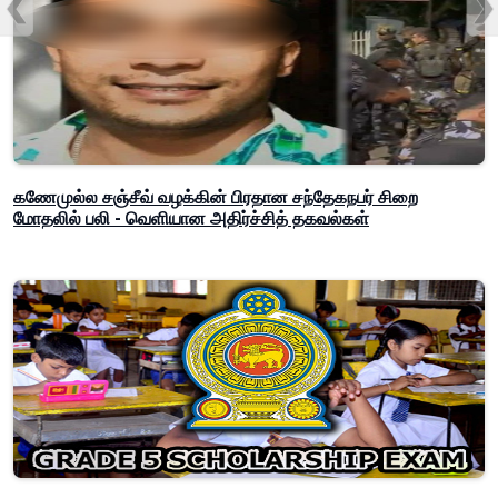
கணேமுல்ல சஞ்சீவ் வழக்கின் பிரதான சந்தேகநபர் சிறை
மோதலில் பலி - வெளியான அதிர்ச்சித் தகவல்கள்