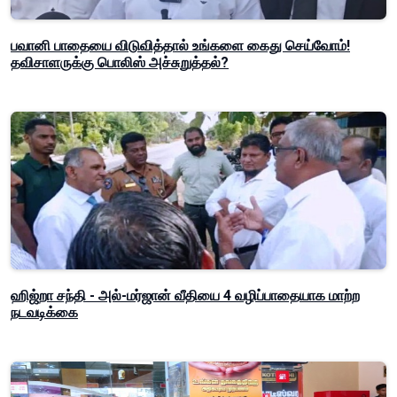
பவானி பாதையை விடுவித்தால் உங்களை கைது செய்வோம்!
தவிசாளருக்கு பொலிஸ் அச்சுறுத்தல்?
ஹிஜ்றா சந்தி - அல்-மர்ஜான் வீதியை 4 வழிப்பாதையாக மாற்ற
நடவடிக்கை