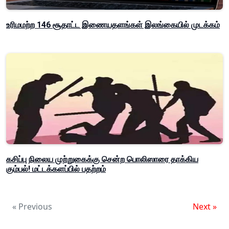
உரிமமற்ற 146 சூதாட்ட இணையதளங்கள் இலங்கையில் முடக்கம்
கசிப்பு நிலைய முற்றுகைக்கு சென்ற பொலிஸாரை தாக்கிய
கும்பல்! மட்டக்களப்பில் பதற்றம்
« Previous
Next »