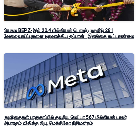
பியகம BEPZ-இல் 20.4 மில்லியன் டொலர் முதலீடு 281
வேலைவாய்ப்புகளை உருவாக்கிய ஜப்பான்–இலங்கை கூட்டாண்மை
குழந்தைகள் பாதுகாப்பில் தவறிய மெட்டா 567 மில்லியன் டாலர்
அபராதம் விதித்த நியூ மெக்சிகோ நீதிமன்றம்