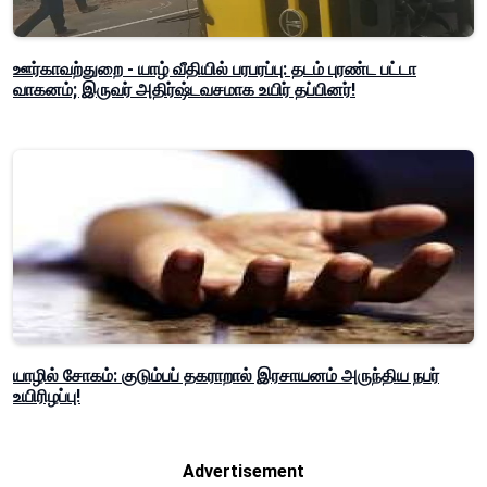
ஊர்காவற்துறை - யாழ் வீதியில் பரபரப்பு: தடம் புரண்ட பட்டா
வாகனம்; இருவர் அதிர்ஷ்டவசமாக உயிர் தப்பினர்!
யாழில் சோகம்: குடும்பப் தகராறால் இரசாயனம் அருந்திய நபர்
உயிரிழப்பு!
Advertisement