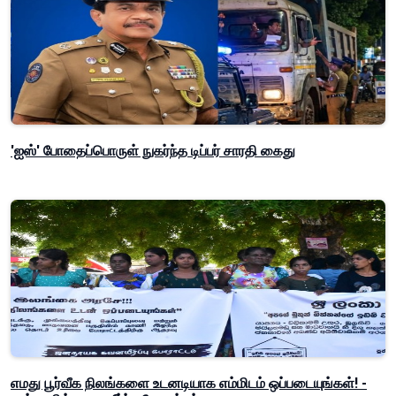
'ஐஸ்' போதைப்பொருள் நுகர்ந்த டிப்பர் சாரதி கைது
எமது பூர்வீக நிலங்களை உடனடியாக எம்மிடம் ஒப்படையுங்கள்! -