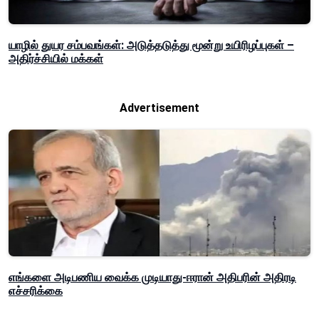
யாழில் துயர சம்பவங்கள்: அடுத்தடுத்து மூன்று உயிரிழப்புகள் –
அதிர்ச்சியில் மக்கள்
Advertisement
எங்களை அடிபணிய வைக்க முடியாது-ஈரான் அதிபரின் அதிரடி
எச்சரிக்கை