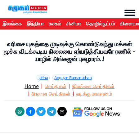
இலங்கை
இந்தியா
உலகம்
சினிமா
தொழில்நுட்பம்
விளையாட
வரிசை யுகத்தை முடிவுக்கு கொண்டுவந்து மக்கள்
மூச்சு விடக்கூடிய நிலையை ஏற்படுத்தியவரே ரணில் -
யாழில் அங்கஜன் புகழாரம்..!
jaffna
Angajan Ramanathan
Home
செய்திகள்
இலங்கை செய்திகள்
பிரதான செய்திகள்
வடக்கு மாகாணம்