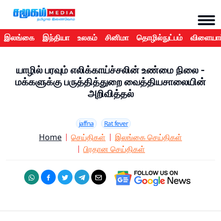
இலங்கை
இந்தியா
உலகம்
சினிமா
தொழில்நுட்பம்
விளையாட
யாழில் பரவும் எலிக்காய்ச்சலின் உண்மை நிலை -
மக்களுக்கு பருத்தித்துறை வைத்தியசாலையின்
அறிவித்தல்
jaffna
Rat fever
Home
செய்திகள்
இலங்கை செய்திகள்
பிரதான செய்திகள்