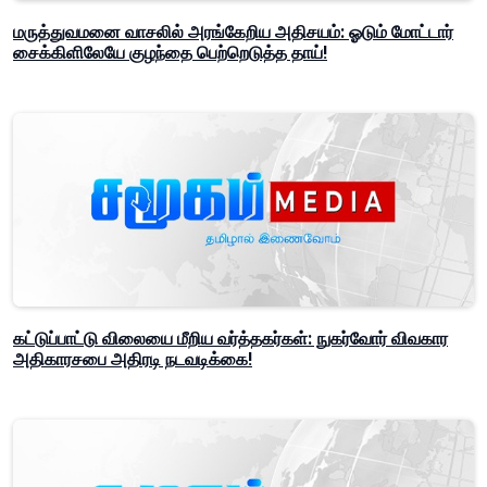
மருத்துவமனை வாசலில் அரங்கேறிய அதிசயம்: ஓடும் மோட்டார்
சைக்கிளிலேயே குழந்தை பெற்றெடுத்த தாய்!
கட்டுப்பாட்டு விலையை மீறிய வர்த்தகர்கள்: நுகர்வோர் விவகார
அதிகாரசபை அதிரடி நடவடிக்கை!