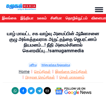
இலங்கை
இந்தியா
உலகம்
சினிமா
தொழில்நுட்பம்
விளையாட
யாழ் மாவட்ட சக வாழ்வு அமைப்பின் ஆலோசனை
குழு அங்கத்தவராக அருட்தந்தை ஜெபரட்ணம்
நியமனம்...! நீதி அமைச்சினால்
கௌரவிப்பு...!samugammedia
jaffna
Wijeyadasa Rajapaksa
Home
செய்திகள்
இலங்கை செய்திகள்
பிரதான செய்திகள்
தென் மாகாணம்