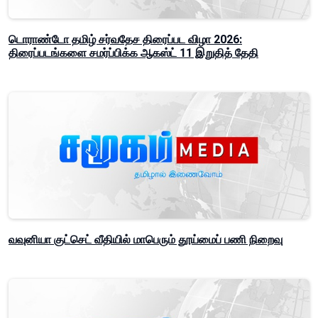
டொராண்டோ தமிழ் சர்வதேச திரைப்பட விழா 2026:
திரைப்படங்களை சமர்ப்பிக்க ஆகஸ்ட் 11 இறுதித் தேதி
வவுனியா குட்செட் வீதியில் மாபெரும் தூய்மைப் பணி நிறைவு