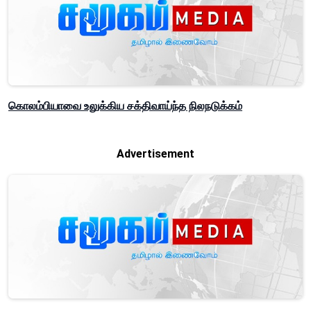
கொலம்பியாவை உலுக்கிய சக்திவாய்ந்த நிலநடுக்கம்
Advertisement