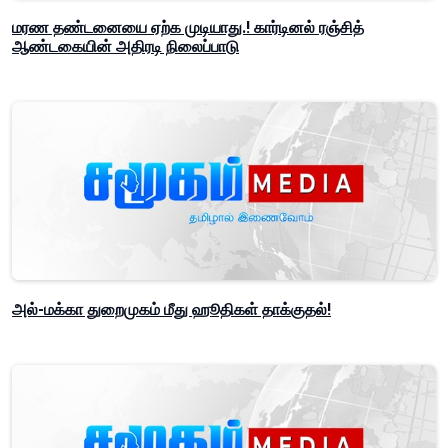
மரண தண்டனையை ஏற்க முடியாது.! கார்டினல் ரஞ்சித்
ஆண்டகையின் அதிரடி நிலைப்பாடு
அல்-மக்கா துறைமுகம் மீது ஹூதிகள் தாக்குதல்!