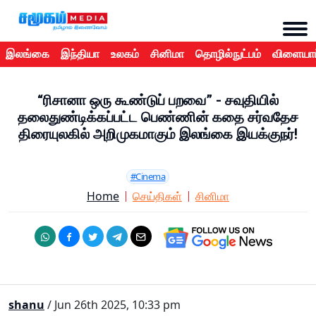
இலங்கை
இந்தியா
உலகம்
சினிமா
தொழில்நுட்பம்
விளையாட
“ரிசானா ஒரு கூண்டுப் பறவை” - சவுதியில்
தலைதுண்டிக்கப்பட்ட பெண்ணின் கதை சர்வதேச
திரையுலகில் அறிமுகமாகும் இலங்கை இயக்குநர்!
#Cinema
Home
செய்திகள்
சினிமா
shanu
/ Jun 26th 2025, 10:33 pm