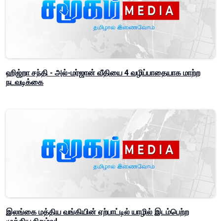
ஹிஜ்றா சந்தி - அல்-மர்ஜான் வீதியை 4 வழிப்பாதையாக மாற்ற
நடவடிக்கை
இலங்கை மத்திய வங்கியின் ஏற்பாட்டில் யாழில் இடம்பெற்ற