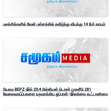
புலத்சிங்களில் வேன் பள்ளத்தில் கவிழ்ந்து விபத்து 14 பேர் காயம்
பியகம BEPZ-இல் 20.4 மில்லியன் டொலர் முதலீடு 281
வேலைவாய்ப்புகளை உருவாக்கிய ஜப்பான்–இலங்கை கூட்டாண்மை