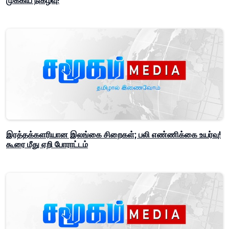
முக்கிய நிகழ்வு!
இரத்தக்களரியான இலங்கை சிறைகள்; பலி எண்ணிக்கை உயர்வு!
கூரை மீது ஏறி போராட்டம்