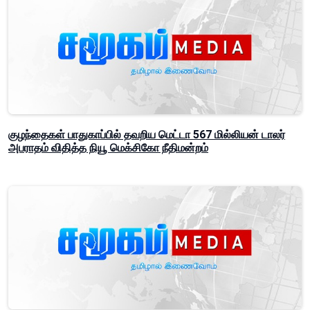
குழந்தைகள் பாதுகாப்பில் தவறிய மெட்டா 567 மில்லியன் டாலர்
அபராதம் விதித்த நியூ மெக்சிகோ நீதிமன்றம்