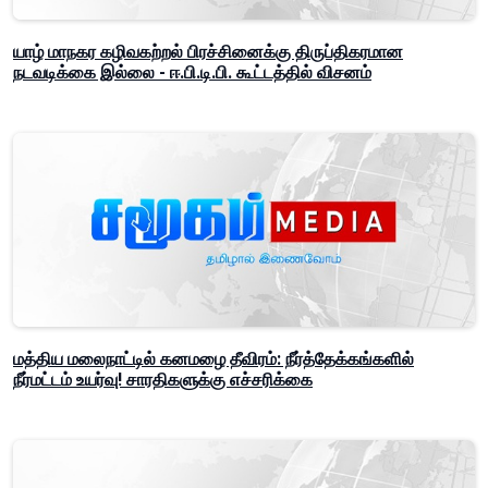
யாழ் மாநகர கழிவகற்றல் பிரச்சினைக்கு திருப்திகரமான
நடவடிக்கை இல்லை - ஈ.பி.டி.பி. கூட்டத்தில் விசனம்
மத்திய மலைநாட்டில் கனமழை தீவிரம்: நீர்த்தேக்கங்களில்
நீர்மட்டம் உயர்வு! சாரதிகளுக்கு எச்சரிக்கை