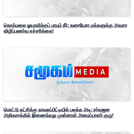
கொத்மலை ஓயாவிற்குப் பாயும் நீர்: கரையோர மக்களுக்கு அவசர
விழிப்புணர்வு எச்சரிக்கை!
மொட்டு கட்சிக்கு நாவலப்பிட்டியில் பலத்த அடி: சர்வஜன
அதிகாரத்தில் இணைந்தது முன்னாள் அமைப்பாளர் குழு!