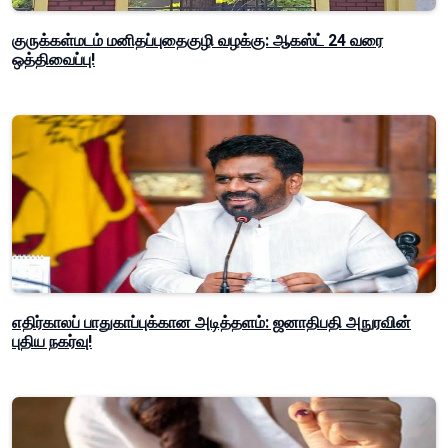
குருக்கள்மடம் மனிதப்புதைகுழி வழக்கு: ஆகஸ்ட் 24 வரை
ஒத்திவைப்பு!
எதிர்காலப் பாதுகாப்புக்கான அடித்தளம்: ஜனாதிபதி அநுரவின்
புதிய நகர்வு!