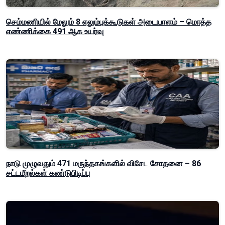
செம்மணியில் மேலும் 8 எலும்புக்கூடுகள் அடையாளம் – மொத்த
எண்ணிக்கை 491 ஆக உயர்வு
நாடு முழுவதும் 471 மருந்தகங்களில் விசேட சோதனை – 86
சட்டமீறல்கள் கண்டுபிடிப்பு