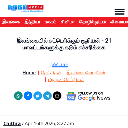
இலங்கை
இந்தியா
உலகம்
சினிமா
தொழில்நுட்பம்
விளையாட
இலங்கையில் சுட்டெரிக்கும் சூரியன் - 21
மாவட்டங்களுக்கு கடும் எச்சரிக்கை
#Weather
Home
செய்திகள்
இலங்கை செய்திகள்
பிரதான செய்திகள்
Chithra
/ Apr 16th 2026, 8:27 am