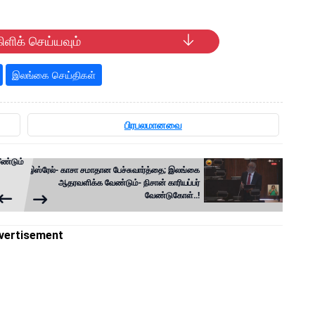
ிளிக் செய்யவும்
இலங்கை செய்திகள்
பிரபலமானவை
ீண்டும்
இஸ்ரேல்- காசா சமாதான பேச்சுவார்த்தை; இலங்கை
ஆதரவளிக்க வேண்டும்- நிசான் காரியப்பர்
வேண்டுகோள்..!
vertisement