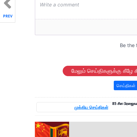
PREV
மேலும் செய்திகளுக்கு கீழே க
செய்திகள்
85 சீன பிரஜைக
முக்கிய செய்திகள்