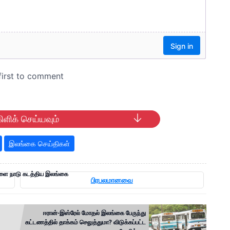
ிளிக் செய்யவும்
இலங்கை செய்திகள்
ளை நாடு கடத்திய இலங்கை
பிரபலமானவை
ஈரான்-இஸ்ரேல் மோதல் இலங்கை பேருந்து
கட்டணத்தில் தாக்கம் செலுத்துமா? விடுக்கப்பட்ட