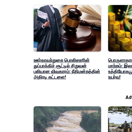
ஊர்காவற்றுறை பொலிஸாரின்
பொருளாதார
துப்பாக்கிச் சூட்டில் சிறுவன்
மாற்றம்: இ
பலியான விவகாரம்: நீதிமன்றத்தின்
உத்தியோகபூர
அதிரடி கட்டளை!
உயர்வு!
Ad