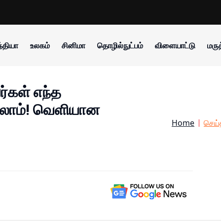
்தியா
உலகம்
சினிமா
தொழில்நுட்பம்
விளையாட்டு
மருத
்கள் எந்த
்பலாம்! வெளியான
Home
செய்