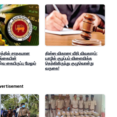
த்தில் சாதகமான
திஸ்ஸ விகாரை வீதி விவகாரம்:
லங்கையின்
யாழில் குழப்பம் விளைவிக்க
்வ கையிருப்பு மேலும்
தெற்கிலிருந்து குழுவொன்று
வருகை!
vertisement