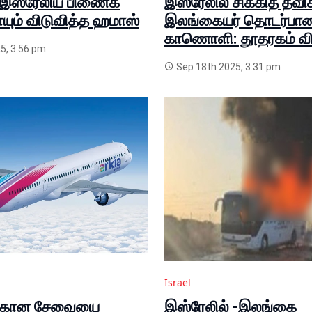
இஸ்ரேலிய பிணைக்
இஸ்ரேலில் சிக்கித் தவிக
ம் விடுவித்த ஹமாஸ்
இலங்கையர் தொடர்பா
காணொளி: தூதரகம் வி
5, 3:56 pm
Sep 18th 2025, 3:31 pm
Israel
்கான சேவையை
இஸ்ரேலில் -இலங்கை