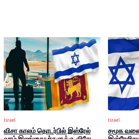
Israel
Israel
விசா காலம் தொடர்பில் இஸ்ரேல்
சமூக வலை
வாழ் இலங்கையர்களுக்கு விசேட
இஸ்ரேலில