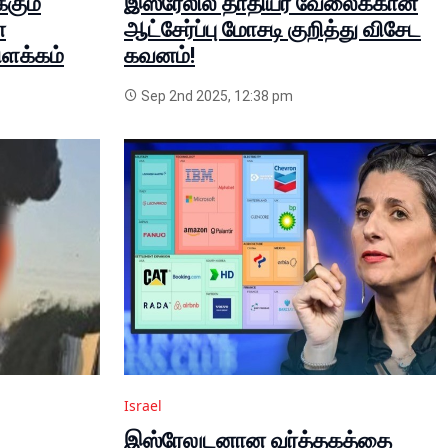
்கும்
இஸ்ரேலில் தாதியர் வேலைக்கான
ன
ஆட்சேர்ப்பு மோசடி குறித்து விசேட
ளக்கம்
கவனம்!
Sep 2nd 2025, 12:38 pm
Israel
இஸ்ரேலுடனான வர்த்தகத்தை