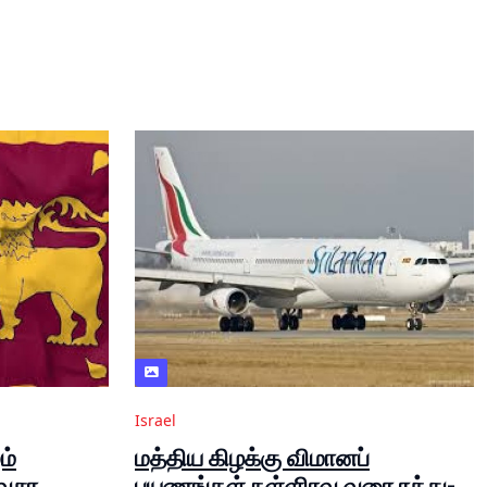
Israel
ம்
மத்திய கிழக்கு விமானப்
வசர
பயணங்கள் நள்ளிரவு வரை ரத்து-