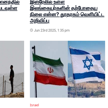
மானத்தில்
இஸ்ரேலில் உள்ள
்படவுள்ள
இலங்கையர்களின் தற்போதைய
நிலை என்ன? தூதரகம் வெளியிட்ட
அறிவிப்பு
Jun 23rd 2025, 1:35 pm
Israel