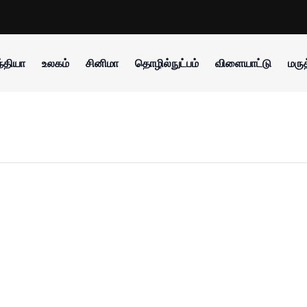
்தியா
உலகம்
சினிமா
தொழில்நுட்பம்
விளையாட்டு
மருத