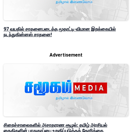
97 வயதில் சாதனைபடைத்த மூதாட்டி-விமான இறக்கையில்
நடந்துகின்னஸ் சாதனை!
Advertisement
சிறைச்சாலைகளில் அசாதாரண சூழல்: தமிழ் அரசியல்
கைதிகளின் பாதுகாப்பை உறுதிப்படுத்தக் கோரிக்கை