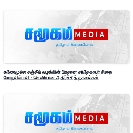
கணேமுல்ல சஞ்சீவ் வழக்கின் பிரதான சந்தேகநபர் சிறை
மோதலில் பலி - வெளியான அதிர்ச்சித் தகவல்கள்