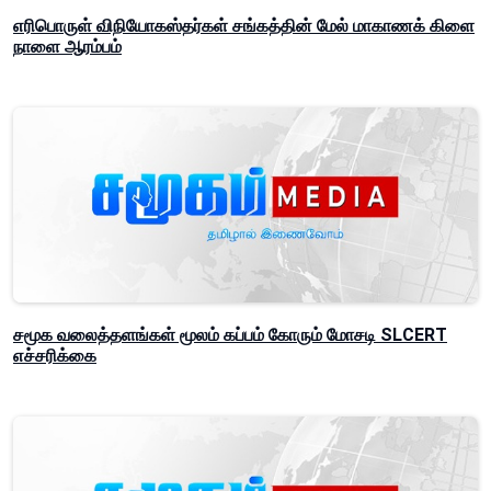
எரிபொருள் விநியோகஸ்தர்கள் சங்கத்தின் மேல் மாகாணக் கிளை
நாளை ஆரம்பம்
சமூக வலைத்தளங்கள் மூலம் கப்பம் கோரும் மோசடி SLCERT
எச்சரிக்கை