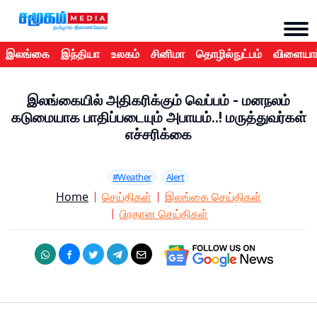
இலங்கை
இந்தியா
உலகம்
சினிமா
தொழில்நுட்பம்
விளையாட
இலங்கையில் அதிகரிக்கும் வெப்பம் - மனநலம்
கடுமையாக பாதிப்படையும் அபாயம்..! மருத்துவர்கள்
எச்சரிக்கை
#Weather
Alert
Home
செய்திகள்
இலங்கை செய்திகள்
பிரதான செய்திகள்