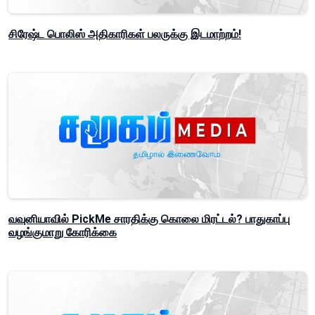
சிரேஷ்ட பொலிஸ் அதிகாரிகள் பலருக்கு இடமாற்றம்!
வவுனியாவில் PickMe சாரதிக்கு கொலை மிரட்டல்? பாதுகாப்பு
வழங்குமாறு கோரிக்கை