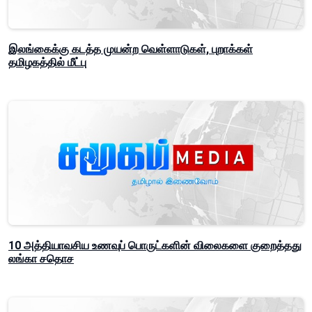
இலங்கைக்கு கடத்த முயன்ற வெள்ளாடுகள், புறாக்கள்
தமிழகத்தில் மீட்பு
10 அத்தியாவசிய உணவுப் பொருட்களின் விலைகளை குறைத்தது
லங்கா சதொச