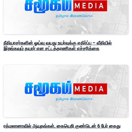
நீதியரசர்களின் ஓய்வு வயது உயர்வுக்கு எதிர்ப்பு – வீதியில்
இறங்கவும் தயார் என சட்டத்தரணிகள் எச்சரிக்கை
ரத்மலானாவில் ஆயுதங்கள், கையெறி குண்டுடன் 6 பேர் கைது