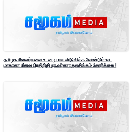
தமிழக மீனவர்களை உடனடியாக விடுவிக்க வேண்டும்-வட
மாகாண மீனவ பிரதிநிதி நா.வர்ணாகுலசிங்கம் கோரிக்கை !