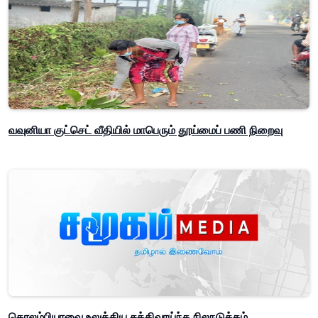
வவுனியா குட்செட் வீதியில் மாபெரும் தூய்மைப் பணி நிறைவு
கொலம்பியாவை உலுக்கிய சக்திவாய்ந்த நிலநடுக்கம்