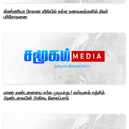
கிண்ணியா பிரதான வீதியில் உள்ள உணவகங்களில் திடீர்
பரிசோதனை
மரண தண்டனையை ஏற்க முடியாது.! கார்டினல் ரஞ்சித்
ஆண்டகையின் அதிரடி நிலைப்பாடு