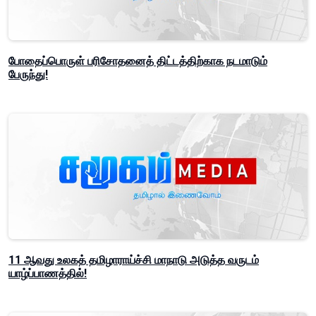
போதைப்பொருள் பரிசோதனைத் திட்டத்திற்காக நடமாடும்
பேருந்து!
11 ஆவது உலகத் தமிழாராய்ச்சி மாநாடு அடுத்த வருடம்
யாழ்ப்பாணத்தில்!