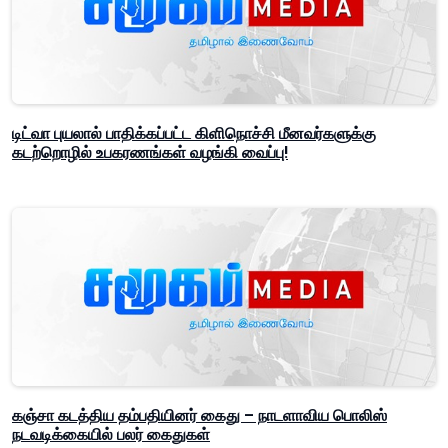
டிட்வா புயலால் பாதிக்கப்பட்ட கிளிநொச்சி மீனவர்களுக்கு
கடற்றொழில் உபகரணங்கள் வழங்கி வைப்பு!
கஞ்சா கடத்திய தம்பதியினர் கைது – நாடளாவிய பொலிஸ்
நடவடிக்கையில் பலர் கைதுகள்