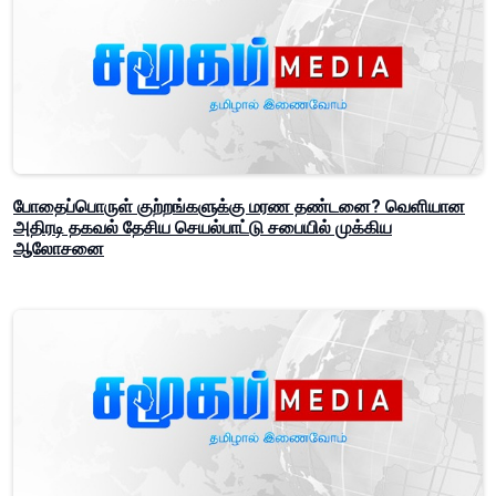
போதைப்பொருள் குற்றங்களுக்கு மரண தண்டனை? வெளியான
அதிரடி தகவல் தேசிய செயல்பாட்டு சபையில் முக்கிய
ஆலோசனை