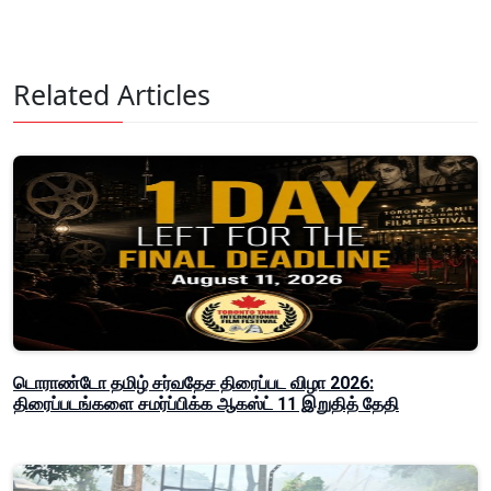
Related Articles
டொராண்டோ தமிழ் சர்வதேச திரைப்பட விழா 2026:
திரைப்படங்களை சமர்ப்பிக்க ஆகஸ்ட் 11 இறுதித் தேதி