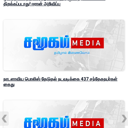
திறக்கப்படாது! ஈரான் அறிவிப்பு
நாடளாவிய பொலிஸ் தேடுதல் நடவடிக்கை 437 சந்தேகநபர்கள்
கைது