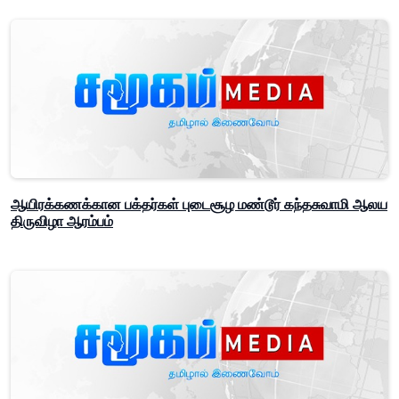
ஆயிரக்கணக்கான பக்தர்கள் புடைசூழ மண்டூர் கந்தசுவாமி ஆலய
திருவிழா ஆரம்பம்