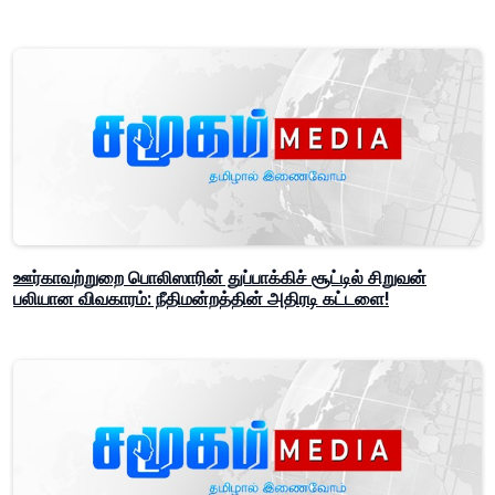
ஊர்காவற்றுறை பொலிஸாரின் துப்பாக்கிச் சூட்டில் சிறுவன்
பலியான விவகாரம்: நீதிமன்றத்தின் அதிரடி கட்டளை!