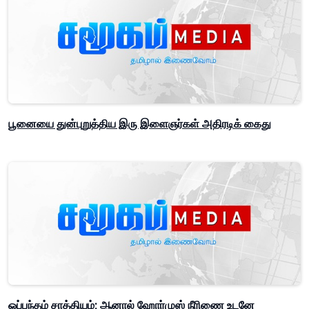
பூனையை துன்புறுத்திய இரு இளைஞர்கள் அதிரடிக் கைது
ஒப்பந்தம் சாத்தியம்; ஆனால் ஹோர்முஸ் நீரிணை உடனே