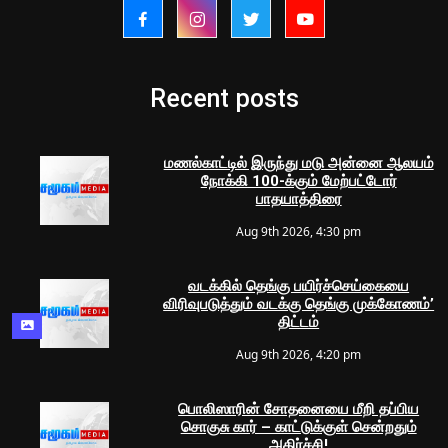
Recent posts
மணல்காட்டில் இருந்து மடு அன்னை ஆலயம்
நோக்கி 100-க்கும் மேற்பட்டோர்
பாதயாத்திரை
Aug 9th 2026, 4:30 pm
வடக்கில் தெங்கு பயிர்ச்செய்கையை
விரிவுபடுத்தும் வடக்கு தெங்கு முக்கோணம்’
திட்டம்
Aug 9th 2026, 4:20 pm
பொலிஸாரின் சோதனையை மீறி தப்பிய
சொகுசு கார் – காட்டுக்குள் சென்றதும்
அதிர்ச்சி!