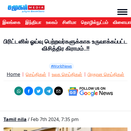
இலங்கை
இந்தியா
உலகம்
சினிமா
தொழில்நுட்பம்
விளையாட
பிரிட்டனில் ஓய்வு பெற்றவர்களுக்காக உருவாக்கப்பட்ட
விசித்திர கிராமம்..!!
#WorldNews
Home
செய்திகள்
உலக செய்திகள்
பிரதான செய்திகள்
Tamil nila
/ Feb 7th 2024, 7:35 pm