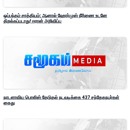
ஒப்பந்தம் சாத்தியம்; ஆனால் ஹோர்முஸ் நீரிணை உடனே
திறக்கப்படாது! ஈரான் அறிவிப்பு
நாடளாவிய பொலிஸ் தேடுதல் நடவடிக்கை 437 சந்தேகநபர்கள்
கைது