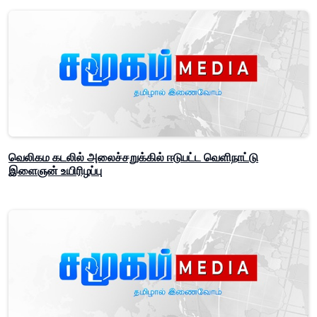
வெலிகம கடலில் அலைச்சறுக்கில் ஈடுபட்ட வெளிநாட்டு
இளைஞன் உயிரிழப்பு