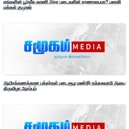
எங்களின் பூர்வீக காணி அரச படைகளின் சரணாலயமா? பலாலி
மக்கள் குமுறல்
ஆயிரக்கணக்கான பக்தர்கள் புடைசூழ மண்டூர் கந்தசுவாமி ஆலய
திருவிழா ஆரம்பம்