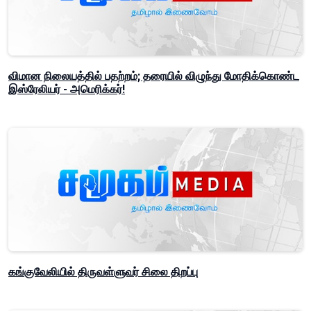
விமான நிலையத்தில் பதற்றம்; தரையில் விழுந்து மோதிக்கொண்ட
இஸ்ரேலியர் - அமெரிக்கர்!
கங்குவேலியில் திருவள்ளுவர் சிலை திறப்பு