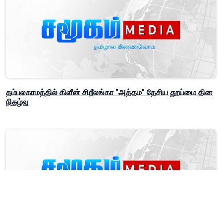
தம்பலகாமத்தில் கிளீன் சிறீலங்கா "அத்தம" தேசிய தூய்மை தின
நிகழ்வு