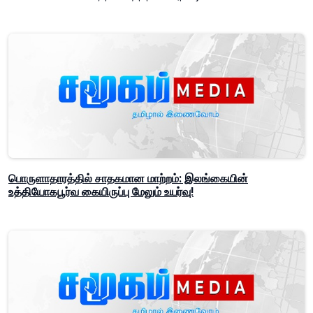
பொருளாதாரத்தில் சாதகமான மாற்றம்: இலங்கையின்
உத்தியோகபூர்வ கையிருப்பு மேலும் உயர்வு!