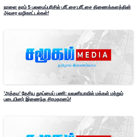
நாளை தரம் 5 புலமைப்பரிசில் பரீட்சை:பரீட்சை திணைக்களத்தின்
அவசர வழிகாட்டல்கள்!
'அத்தம' தேசிய தூய்மைப் பணி: வவுனியாவில் மக்கள் மற்றும்
படையினர் இணைந்த சிரமதானம்!