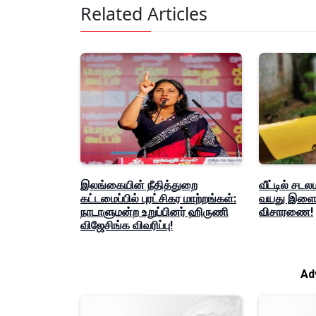
Related Articles
இலங்கையின் நீதித்துறை
வீட்டில் சடல
கட்டமைப்பில் புரட்சிகர மாற்றங்கள்:
வயது இளைஞ
நாடாளுமன்ற உறுப்பினர் ஹிருணி
விசாரணை!
விஜேசிங்க விவரிப்பு!
Ad