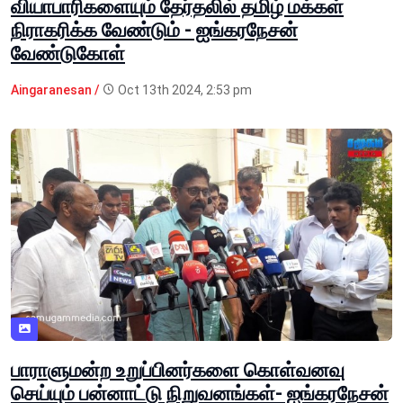
வியாபாரிகளையும் தேர்தலில் தமிழ் மக்கள்
நிராகரிக்க வேண்டும் - ஐங்கரநேசன்
வேண்டுகோள்
Aingaranesan /
Oct 13th 2024, 2:53 pm
பாராளுமன்ற உறுப்பினர்களை கொள்வனவு
செய்யும் பன்னாட்டு நிறுவனங்கள்- ஐங்கரநேசன்