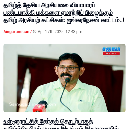
தமிழ்த் தேசிய அரசியலை வியாபாரப்
பண்டமாக்கி மக்களை ஏமாற்றிப் பிழைக்கும்
தமிழ் அரசியற் கட்சிகள்: ஐங்கரநேசன் காட்டம்..!
Aingaranesan /
Apr 17th 2025, 12:43 pm
உள்ளூராட்சித் தேர்தல் தொடர்பாகத்
தமிழ்த்தேசியப் பசுமை இயக்கம் இதுவரையில்