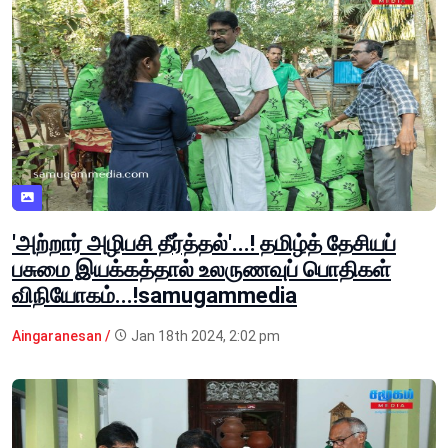
'அற்றார் அழிபசி தீர்த்தல்'...! தமிழ்த் தேசியப்
பசுமை இயக்கத்தால் உலருணவுப் பொதிகள்
விநியோகம்...!samugammedia
Aingaranesan /
Jan 18th 2024, 2:02 pm