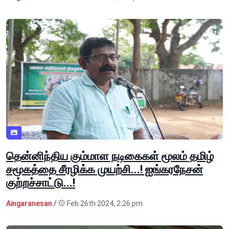
தென்னிந்திய கும்மாள நடிகைகள் மூலம் தமிழ்
சமூகத்தை சீரழிக்க முயற்சி...! ஐங்கரநேசன்
குற்றச்சாட்டு...!
Aingaranesan /
Feb 26th 2024, 2:26 pm