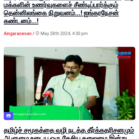
மக்களின் உணர்வுகளைச் சீண்டிப்பார்க்கும்
தென்னிலங்கை நிறுவனம்...! ஐங்கரநேசன்
கண்டனம்...!
Aingaranesan /
May 28th 2024, 4:30 pm
தமிழ்ச் சமூகத்தை வழி நடத்த தீர்க்கதரிசனமும்
ஆளுமை உடைய ஒரு தேசிய தலைமை இன்று