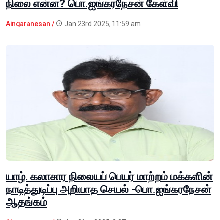
நிலை என்ன? பொ.ஐங்கரநேசன் கேள்வி
Aingaranesan /
Jan 23rd 2025, 11:59 am
யாழ். கலாசார நிலையப் பெயர் மாற்றம் மக்களின்
நாடித்துடிப்பு அறியாத செயல் -பொ.ஐங்கரநேசன்
ஆதங்கம்