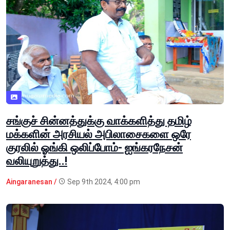
சங்குச் சின்னத்துக்கு வாக்களித்து தமிழ்
மக்களின் அரசியல் அபிலாசைகளை ஒரே
குரலில் ஓங்கி ஒலிப்போம்- ஐங்கரநேசன்
வலியுறுத்து..!
Aingaranesan /
Sep 9th 2024, 4:00 pm