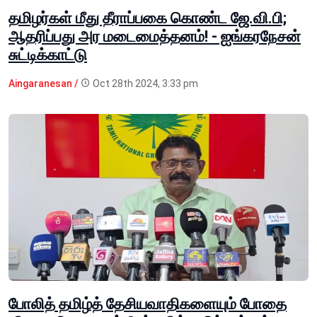
தமிழர்கள் மீது தீராப்பகை கொண்ட ஜே.வி.பி;
ஆதரிப்பது அர மடைமைத்தனம்! - ஐங்கரநேசன்
சுட்டிக்காட்டு
Aingaranesan /
Oct 28th 2024, 3:33 pm
போலித் தமிழ்த் தேசியவாதிகளையும் போதை