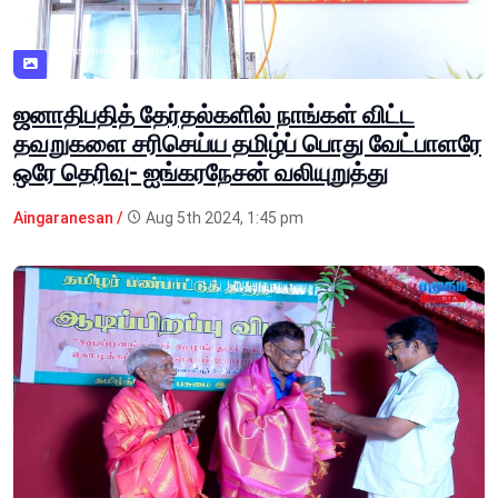
ஜனாதிபதித் தேர்தல்களில் நாங்கள் விட்ட
தவறுகளை சரிசெய்ய தமிழ்ப் பொது வேட்பாளரே
ஒரே தெரிவு- ஐங்கரநேசன் வலியுறுத்து
Aingaranesan /
Aug 5th 2024, 1:45 pm