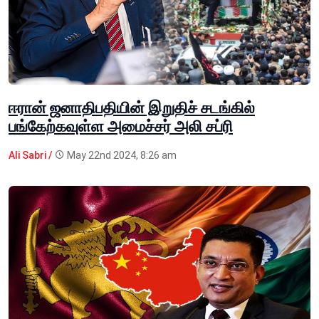
ஈரான் ஜனாதிபதியின் இறுதிச் சடங்கில்
பங்கேற்கவுள்ள அமைச்சர் அலி சப்ரி
Ali Sabri /
May 22nd 2024, 8:26 am