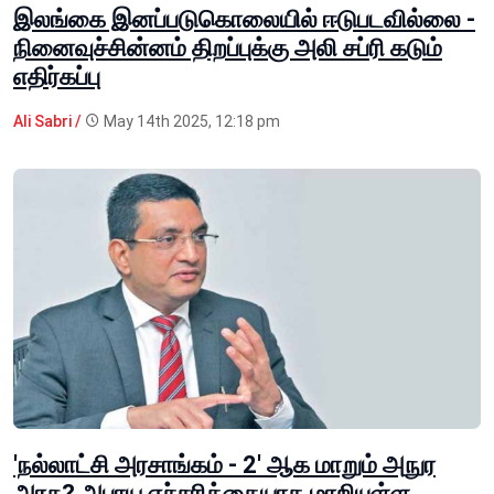
இலங்கை இனப்படுகொலையில் ஈடுபடவில்லை -
நினைவுச்சின்னம் திறப்புக்கு அலி சப்ரி கடும்
எதிர்கப்பு
Ali Sabri /
May 14th 2025, 12:18 pm
'நல்லாட்சி அரசாங்கம் - 2' ஆக மாறும் அநுர
அரசு? அபாய எச்சரிக்கையாக மாறியுள்ள