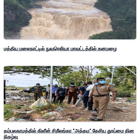
மத்திய மலைநாட்டில் நுவரெலியா மாவட்டத்தில் கனமழை
தம்பலகாமத்தில் கிளீன் சிறீலங்கா "அத்தம" தேசிய தூய்மை தின
நிகழ்வு