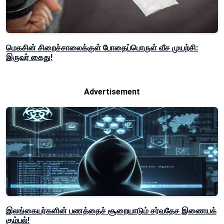
மெகசின் சிறைச்சாலைக்குள் போதைப்பொருள் வீச முயற்சி:
இருவர் கைது!
Advertisement
இலங்கையர்களின் பணத்தைச் சூறையாடும் சர்வதேச இணையக்
கும்பல்!