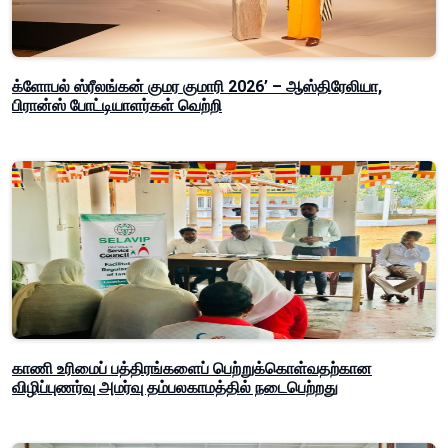
க்ளோபல் ஸ்ரீலங்கன் குமர குமாரி 2026’ – ஆஸ்திரேலியா,
பிரான்ஸ் போட்டியாளர்கள் வெற்றி
காணி உரிமைப் பத்திரங்களைப் பெற்றுக்கொள்வதற்கான
விழிப்புணர்வு அமர்வு தம்பலகாமத்தில் நடைபெற்றது