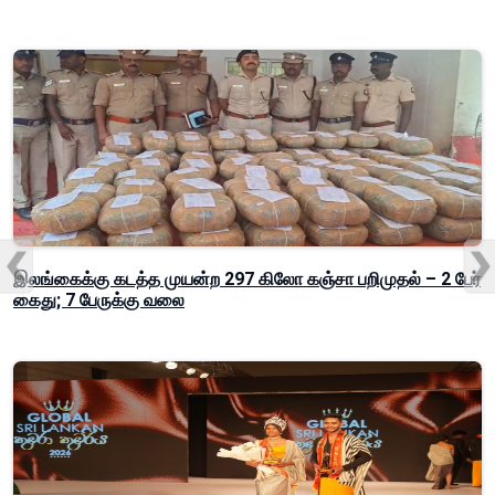
இலங்கைக்கு கடத்த முயன்ற 297 கிலோ கஞ்சா பறிமுதல் – 2 பேர்
கைது; 7 பேருக்கு வலை