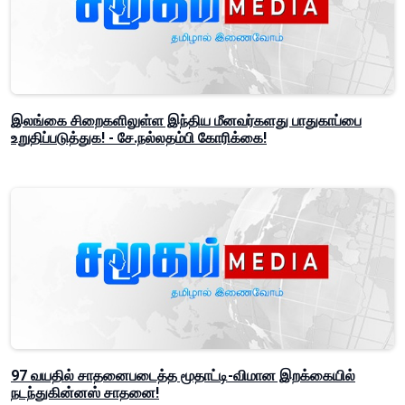
இலங்கை சிறைகளிலுள்ள இந்திய மீனவர்களது பாதுகாப்பை
உறுதிப்படுத்துக! - சே.நல்லதம்பி கோரிக்கை!
97 வயதில் சாதனைபடைத்த மூதாட்டி-விமான இறக்கையில்
நடந்துகின்னஸ் சாதனை!