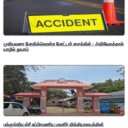
முதியவரை மோதிக்கொன்ற மோட்டார் சைக்கிள் - அதிவேகத்தால்
யாழில் துயரம்
புங்குடுதீவு ஸ்ரீ சுப்பிரமணிய மகளிர் வித்தியாலயத்தின்