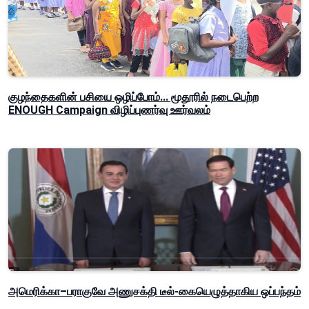
குழந்தைகளின் பசியை ஒழிப்போம்... மூதூரில் நடைபெற்ற
ENOUGH Campaign விழிப்புணர்வு ஊர்வலம்
அமெரிக்கா–பராகுவே அணுசக்தி டீல்-கையெழுத்தாகிய ஒப்பந்தம்