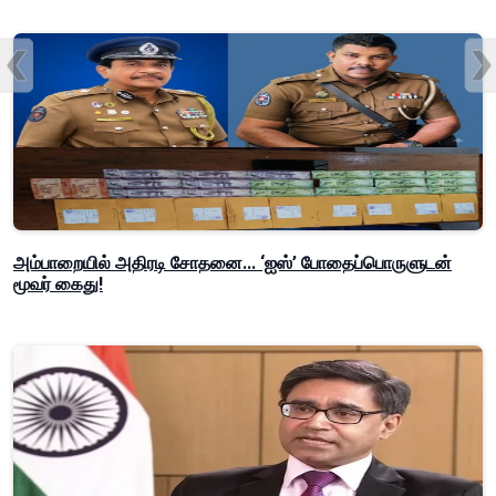
அம்பாறையில் அதிரடி சோதனை... ‘ஐஸ்’ போதைப்பொருளுடன்
மூவர் கைது!