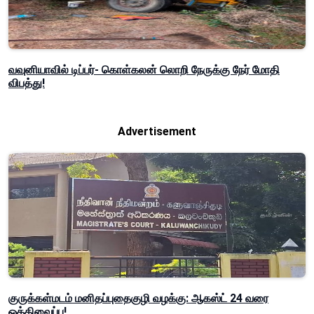
வவுனியாவில் டிப்பர்- கொள்கலன் லொறி நேருக்கு நேர் மோதி
விபத்து!
Advertisement
குருக்கள்மடம் மனிதப்புதைகுழி வழக்கு: ஆகஸ்ட் 24 வரை
ஒத்திவைப்பு!