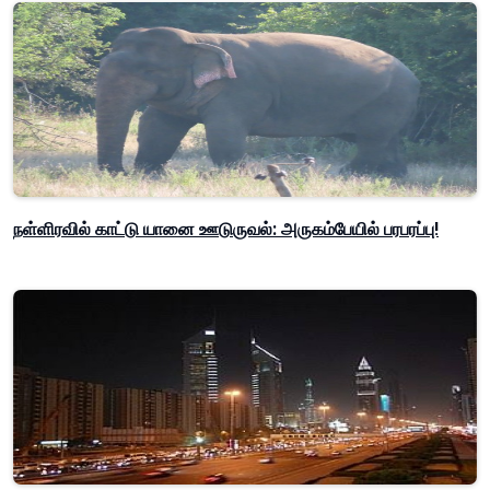
நள்ளிரவில் காட்டு யானை ஊடுருவல்: அருகம்பேயில் பரபரப்பு!