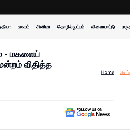
்தியா
உலகம்
சினிமா
தொழில்நுட்பம்
விளையாட்டு
மருத
் - மகளைப்
மன்றம் விதித்த
Home
செய்