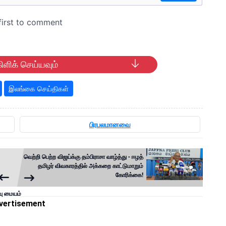
ிளிக் செய்யவும்
இலங்கை செய்திகள்
பிரபலமானவை
வெற்றி பெற்ற விஜய்க்கு தம்பிராசா வாழ்த்து - ஈழத்
தமிழர் விவகாரத்தில் அக்கறை காட்டுமாறும்
கோரிக்கை!
வு மையம்
vertisement