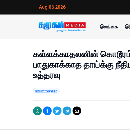
Aug 06 2026
இலங்கை
இந
கள்ளக்காதலனின் கொடூரம
பாதுகாக்காத தாய்க்கு நீதி
உத்தரவு
anurathapura