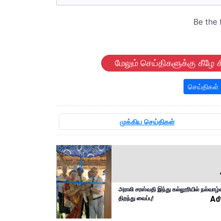
மேலும் செய்திகளுக்கு கீழே க
செய்திகள்
முக்கிய செய்திகள்
அராலி சரஸ்வதி இந்து கல்லூரியில் நல்வாழ்
திறந்து வைப்பு!
Ad