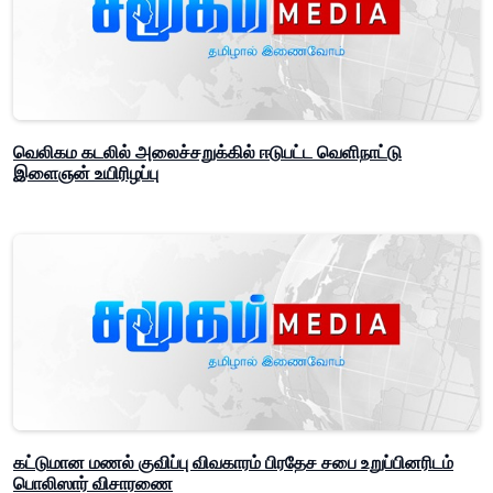
வெலிகம கடலில் அலைச்சறுக்கில் ஈடுபட்ட வெளிநாட்டு
இளைஞன் உயிரிழப்பு
கட்டுமான மணல் குவிப்பு விவகாரம் பிரதேச சபை உறுப்பினரிடம்
பொலிஸார் விசாரணை