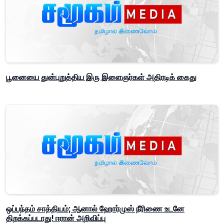
பூனையை துன்புறுத்திய இரு இளைஞர்கள் அதிரடிக் கைது
ஒப்பந்தம் சாத்தியம்; ஆனால் ஹோர்முஸ் நீரிணை உடனே
திறக்கப்படாது! ஈரான் அறிவிப்பு