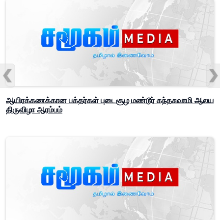
ஆயிரக்கணக்கான பக்தர்கள் புடைசூழ மண்டூர் கந்தசுவாமி ஆலய
திருவிழா ஆரம்பம்