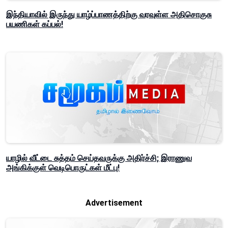
இந்தியாவில் இருந்து யாழ்ப்பாணத்திற்கு வரவுள்ள அதிசொகுசு
பயணிகள் கப்பல்!
யாழில் வீட்டை சுத்தம் செய்தவருக்கு அதிர்ச்சி; இராணுவ
அங்கிக்குள் வெடிபொருட்கள் மீட்பு!
Advertisement