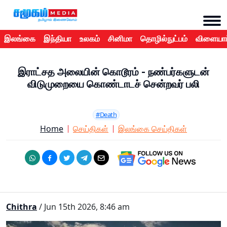
இலங்கை
இந்தியா
உலகம்
சினிமா
தொழில்நுட்பம்
விளையாட
இராட்சத அலையின் கொடூரம் - நண்பர்களுடன்
விடுமுறையை கொண்டாடச் சென்றவர் பலி
#Death
Home
செய்திகள்
இலங்கை செய்திகள்
Chithra
/ Jun 15th 2026, 8:46 am