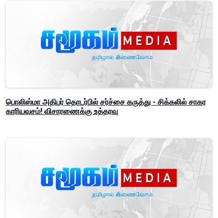
பொலிஸ்மா அதிபர் தொடர்பில் சர்ச்சை கருத்து - சிக்கலில் சாகர
காரியவசம்! விசாரணைக்கு உத்தரவு