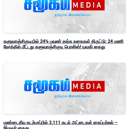
களுவாஞ்சிகுடியில் 24½ பவுண் தங்க நகைகள் திருட்டு: 24 மணி
நேரத்தில் மீட்டது களுவாஞ்சிகுடி பொலிஸ்! யுவதி கைது
மண்டைதீவு கடற்பரப்பில் 3,111 கடல் அட்டைகள் கைப்பற்றல் –
இருவர் கைது