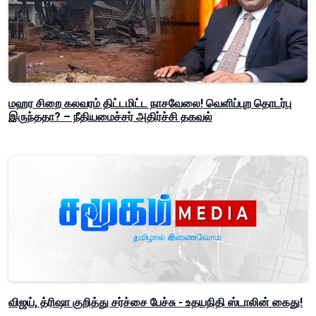
மஹர சிறை கலவரம் திட்டமிட்ட நாசவேலை! வெளிப்புற தொடர்பு
இருந்ததா? – நீதியமைச்சர் அதிர்ச்சி தகவல்
விஜய், த்ரிஷா குறித்து சர்ச்சை பேச்சு - உதயநிதி ஸ்டாலின் கைது!