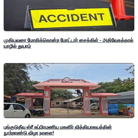
முதியவரை மோதிக்கொன்ற மோட்டார் சைக்கிள் - அதிவேகத்தால்
யாழில் துயரம்
புங்குடுதீவு ஸ்ரீ சுப்பிரமணிய மகளிர் வித்தியாலயத்தின்
நூற்றாண்டு விழா நாளை!