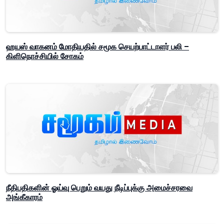
ஹயஸ் வாகனம் மோதியதில் சமூக செயற்பாட்டாளர் பலி –
கிளிநொச்சியில் சோகம்
நீதிபதிகளின் ஓய்வு பெறும் வயது நீடிப்புக்கு அமைச்சரவை
அங்கீகாரம்