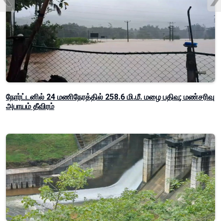
நோர்ட்டனில் 24 மணிநேரத்தில் 258.6 மி.மீ. மழை பதிவு; மண்சரிவு
அபாயம் தீவிரம்