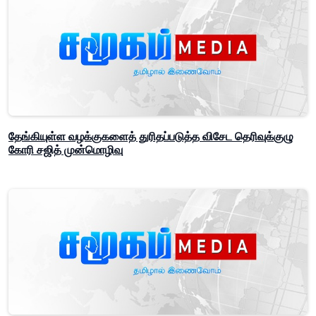
தேங்கியுள்ள வழக்குகளைத் துரிதப்படுத்த விசேட தெரிவுக்குழு
கோரி சஜித் முன்மொழிவு