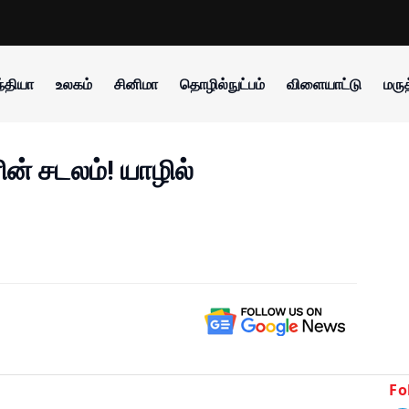
்தியா
உலகம்
சினிமா
தொழில்நுட்பம்
விளையாட்டு
மருத
ின் சடலம்! யாழில்
Fo