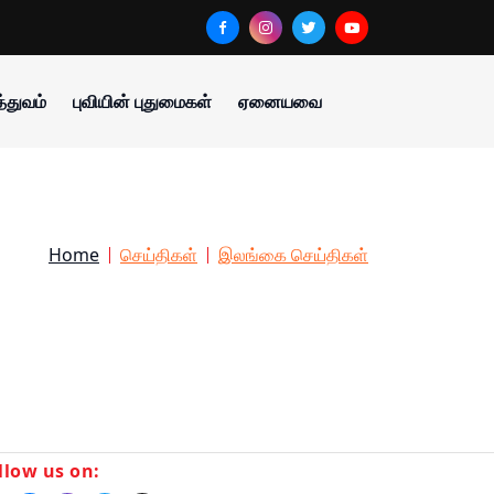
்துவம்
புவியின் புதுமைகள்
ஏனையவை
Home
செய்திகள்
இலங்கை செய்திகள்
llow us on: