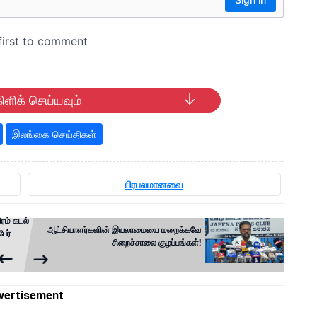
ிளிக் செய்யவும்
இலங்கை செய்திகள்
பிரபலமானவை
ரம் கடல்
ஆட்சியாளர்களின் இயலாமையை மறைக்கவே
ேர்
சிறைச்சாலை குழப்பங்கள்!
vertisement