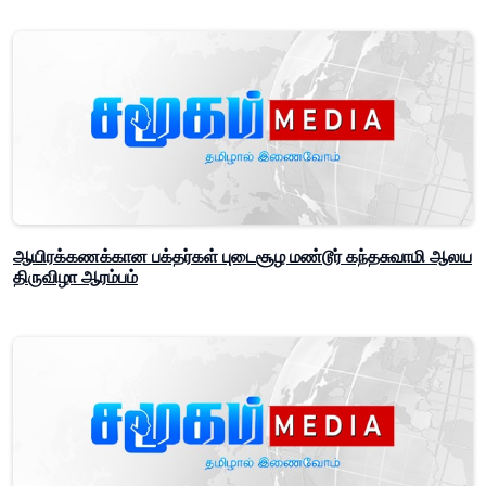
ஆயிரக்கணக்கான பக்தர்கள் புடைசூழ மண்டூர் கந்தசுவாமி ஆலய
திருவிழா ஆரம்பம்