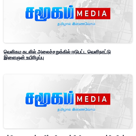
வெலிகம கடலில் அலைச்சறுக்கில் ஈடுபட்ட வெளிநாட்டு
இளைஞன் உயிரிழப்பு