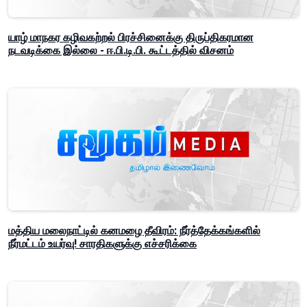
யாழ் மாநகர கழிவகற்றல் பிரச்சினைக்கு திருப்திகரமான
நடவடிக்கை இல்லை - ஈ.பி.டி.பி. கூட்டத்தில் விசனம்
மத்திய மலைநாட்டில் கனமழை தீவிரம்: நீர்த்தேக்கங்களில்
நீர்மட்டம் உயர்வு! சாரதிகளுக்கு எச்சரிக்கை