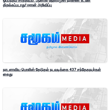
ஒப்பந்தம் சாத்தியம்; ஆனால் ஹோர்முஸ் நீரிணை உடனே
திறக்கப்படாது! ஈரான் அறிவிப்பு
நாடளாவிய பொலிஸ் தேடுதல் நடவடிக்கை 437 சந்தேகநபர்கள்
கைது