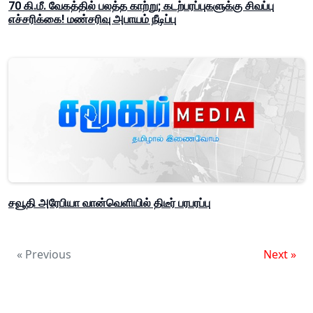
70 கி.மீ. வேகத்தில் பலத்த காற்று; கடற்பரப்புகளுக்கு சிவப்பு
எச்சரிக்கை! மண்சரிவு அபாயம் நீடிப்பு
சவூதி அரேபியா வான்வெளியில் திடீர் பரபரப்பு
« Previous
Next »