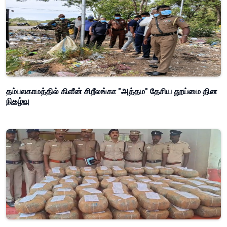
தம்பலகாமத்தில் கிளீன் சிறீலங்கா "அத்தம" தேசிய தூய்மை தின
நிகழ்வு