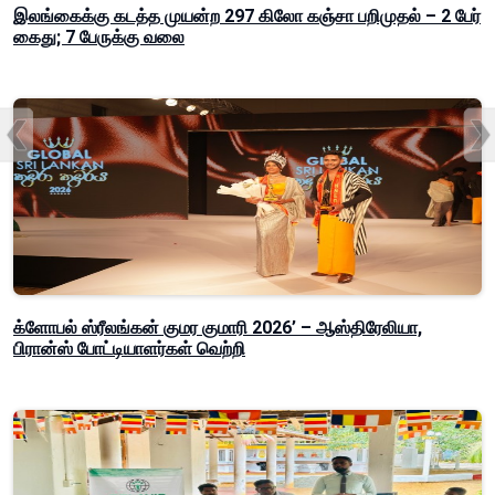
இலங்கைக்கு கடத்த முயன்ற 297 கிலோ கஞ்சா பறிமுதல் – 2 பேர்
கைது; 7 பேருக்கு வலை
க்ளோபல் ஸ்ரீலங்கன் குமர குமாரி 2026’ – ஆஸ்திரேலியா,
பிரான்ஸ் போட்டியாளர்கள் வெற்றி