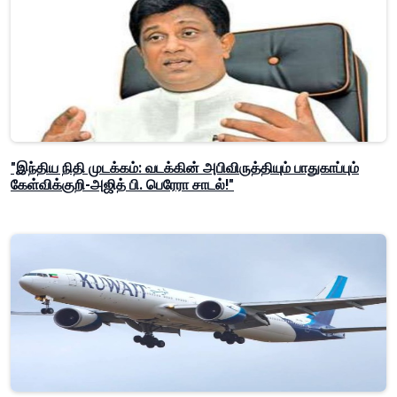
"இந்திய நிதி முடக்கம்: வடக்கின் அபிவிருத்தியும் பாதுகாப்பும்
கேள்விக்குறி-அஜித் பி. பெரேரா சாடல்!"