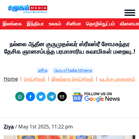
இலங்கை
இந்தியா
உலகம்
சினிமா
தொழில்நுட்பம்
விளையாட
நல்லை ஆதீன குருமுதல்வர் ஸ்ரீலஸ்ரீ சோமசுந்தர
தேசிக ஞானசம்பந்த பரமாசாரிய சுவாமிகள் மறைவு..!
jaffna
Guru of Nallai Atheena
Home
செய்திகள்
இலங்கை செய்திகள்
வடக்கு மாகாணம்
Ziya
/ May 1st 2025, 11:22 pm