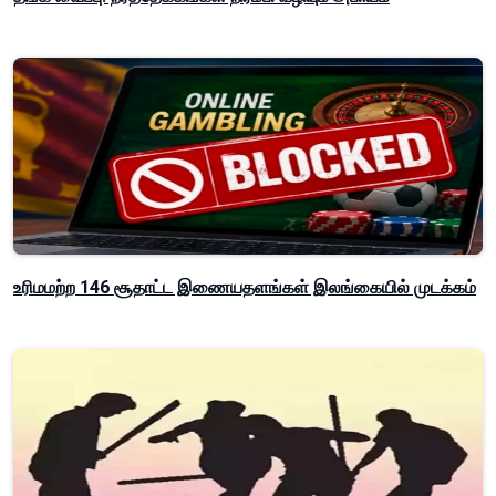
உரிமமற்ற 146 சூதாட்ட இணையதளங்கள் இலங்கையில் முடக்கம்