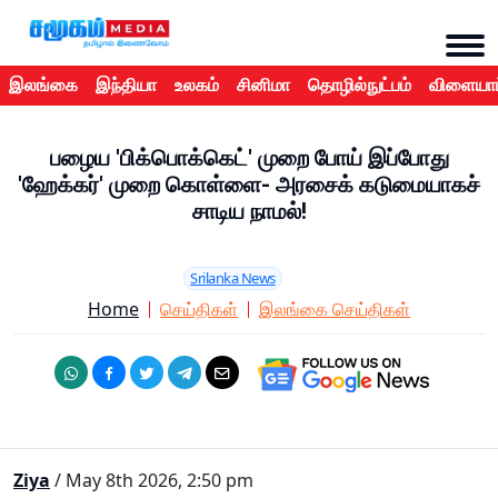
இலங்கை
இந்தியா
உலகம்
சினிமா
தொழில்நுட்பம்
விளையாட
பழைய 'பிக்பொக்கெட்' முறை போய் இப்போது
'ஹேக்கர்' முறை கொள்ளை- அரசைக் கடுமையாகச்
சாடிய நாமல்!
Srilanka News
Home
செய்திகள்
இலங்கை செய்திகள்
Ziya
/ May 8th 2026, 2:50 pm