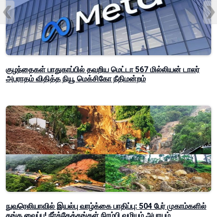
குழந்தைகள் பாதுகாப்பில் தவறிய மெட்டா 567 மில்லியன் டாலர்
அபராதம் விதித்த நியூ மெக்சிகோ நீதிமன்றம்
நுவரெலியாவில் இயல்பு வாழ்க்கை பாதிப்பு: 504 பேர் முகாம்களில்
தங்க வைப்பு! நீர்த்தேக்கங்கள் நிரம்பி வழியும் அபாயம்