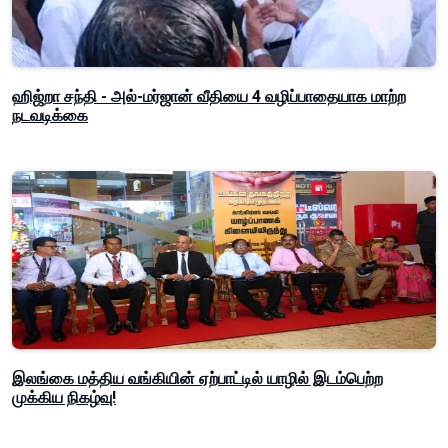
ஹிஜ்றா சந்தி - அல்-மர்ஜான் வீதியை 4 வழிப்பாதையாக மாற்ற
நடவடிக்கை
இலங்கை மத்திய வங்கியின் ஏற்பாட்டில் யாழில் இடம்பெற்ற
முக்கிய நிகழ்வு!