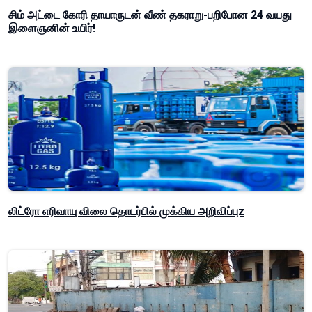
சிம் அட்டை கோரி தாயாருடன் வீண் தகராறு-பறிபோன 24 வயது
இளைஞனின் உயிர்!
லிட்ரோ எரிவாயு விலை தொடர்பில் முக்கிய அறிவிப்புz