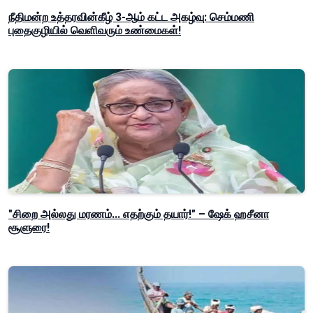
நீதிமன்ற உத்தரவின்கீழ் 3-ஆம் கட்ட அகழ்வு: செம்மணி
புதைகுழியில் வெளிவரும் உண்மைகள்!
"சிறை அல்லது மரணம்... எதற்கும் தயார்!" – ஷேக் ஹசீனா
சூளுரை!