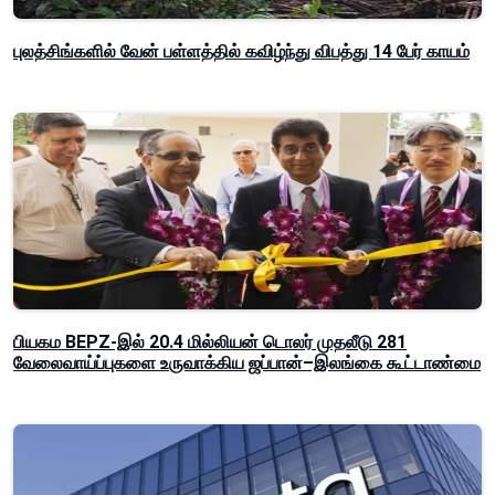
புலத்சிங்களில் வேன் பள்ளத்தில் கவிழ்ந்து விபத்து 14 பேர் காயம்
பியகம BEPZ-இல் 20.4 மில்லியன் டொலர் முதலீடு 281
வேலைவாய்ப்புகளை உருவாக்கிய ஜப்பான்–இலங்கை கூட்டாண்மை