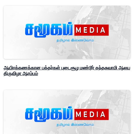
ஆயிரக்கணக்கான பக்தர்கள் புடைசூழ மண்டூர் கந்தசுவாமி ஆலய
திருவிழா ஆரம்பம்