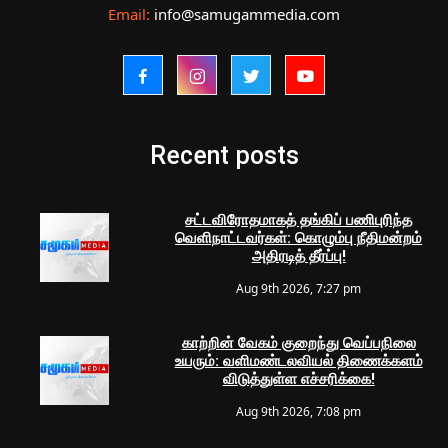
Email:
info@samugammedia.com
Recent posts
சட்டவிரோதமாகத் தங்கிப் பணிபுரிந்த
வெளிநாட்டவர்கள்: கொழும்பு நீதிமன்றம்
அதிரடித் தீர்ப்பு!
Aug 9th 2026, 7:27 pm
காற்றின் வேகம் குறைந்து வெப்பநிலை
உயரும்: வளிமண்டலவியல் திணைக்களம்
விடுத்துள்ள எச்சரிக்கை!
Aug 9th 2026, 7:08 pm