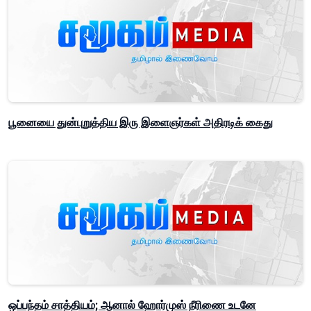
பூனையை துன்புறுத்திய இரு இளைஞர்கள் அதிரடிக் கைது
ஒப்பந்தம் சாத்தியம்; ஆனால் ஹோர்முஸ் நீரிணை உடனே