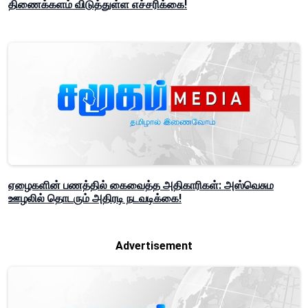
திணைக்களம் விடுத்துள்ள எச்சரிக்கை!
ஏழைகளின் பணத்தில் கைவைத்த அதிகாரிகள்: அஸ்வெசும
ஊழலில் தொடரும் அதிரடி நடவடிக்கை!
Advertisement