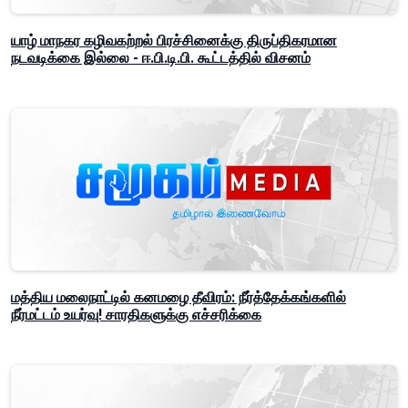
யாழ் மாநகர கழிவகற்றல் பிரச்சினைக்கு திருப்திகரமான
நடவடிக்கை இல்லை - ஈ.பி.டி.பி. கூட்டத்தில் விசனம்
மத்திய மலைநாட்டில் கனமழை தீவிரம்: நீர்த்தேக்கங்களில்
நீர்மட்டம் உயர்வு! சாரதிகளுக்கு எச்சரிக்கை