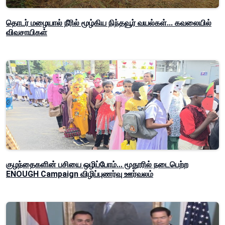
தொடர் மழையால் நீரில் மூழ்கிய நிந்தவூர் வயல்கள்... கவலையில்
விவசாயிகள்
குழந்தைகளின் பசியை ஒழிப்போம்... மூதூரில் நடைபெற்ற
ENOUGH Campaign விழிப்புணர்வு ஊர்வலம்