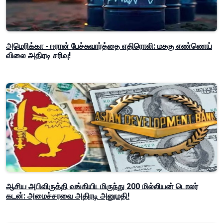
அமெரிக்கா - ஈரான் பேச்சுவார்த்தை எதிரொலி: மசகு எண்ணெய்
விலை அதிரடி சரிவு!
ஆசிய அபிவிருத்தி வங்கியிடமிருந்து 200 மில்லியன் டொலர்
கடன்: அமைச்சரவை அதிரடி அனுமதி!