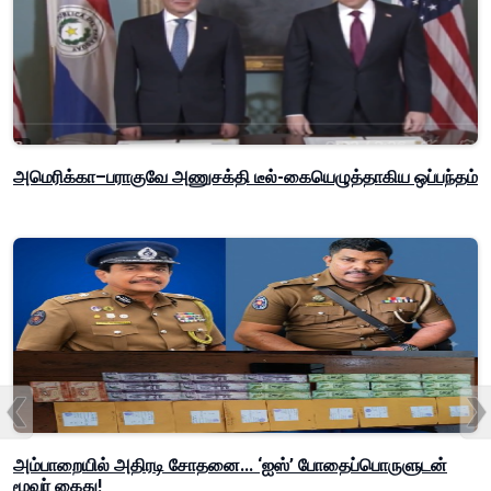
அமெரிக்கா–பராகுவே அணுசக்தி டீல்-கையெழுத்தாகிய ஒப்பந்தம்
அம்பாறையில் அதிரடி சோதனை... ‘ஐஸ்’ போதைப்பொருளுடன்
மூவர் கைது!