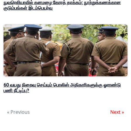
நுவரெலியாவில் கனமழை கோரத் தாக்கம்; நூற்றுக்கணக்கான
குடும்பங்கள் இடம்பெயர்வு
60 வயது நிறைவு செய்யும் பொலிஸ் அதிகாரிகளுக்கு ஓராண்டு
பணி நீட்டிப்பு?
« Previous
Next »