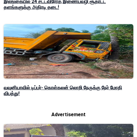
இலங்கையில் 24 சட்டவிரோத இணையவழி சூதாட்ட
தளங்களுக்கு அதிரடி தடை!
வவுனியாவில் டிப்பர்- கொள்கலன் லொறி நேருக்கு நேர் மோதி
விபத்து!
Advertisement