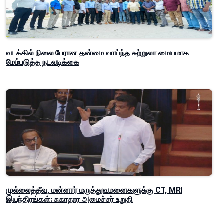
வடக்கில் நிலை பேரான தன்மை வாய்ந்த சுற்றுலா மையமாக
மேம்படுத்த நடவடிக்கை
முல்லைத்தீவு, மன்னார் மருத்துவமனைகளுக்கு CT, MRI
இயந்திரங்கள்: சுகாதார அமைச்சர் உறுதி