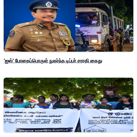
'ஐஸ்' போதைப்பொருள் நுகர்ந்த டிப்பர் சாரதி கைது