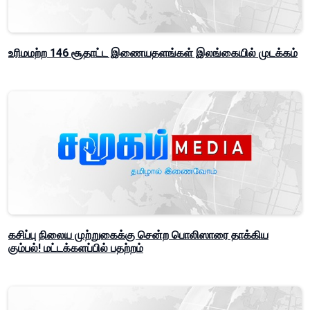
உரிமமற்ற 146 சூதாட்ட இணையதளங்கள் இலங்கையில் முடக்கம்
கசிப்பு நிலைய முற்றுகைக்கு சென்ற பொலிஸாரை தாக்கிய
கும்பல்! மட்டக்களப்பில் பதற்றம்