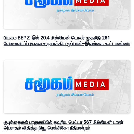
பியகம BEPZ-இல் 20.4 மில்லியன் டொலர் முதலீடு 281
வேலைவாய்ப்புகளை உருவாக்கிய ஜப்பான்–இலங்கை கூட்டாண்மை
குழந்தைகள் பாதுகாப்பில் தவறிய மெட்டா 567 மில்லியன் டாலர்
அபராதம் விதித்த நியூ மெக்சிகோ நீதிமன்றம்