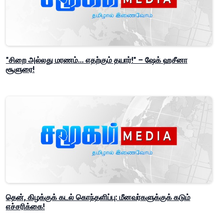
"சிறை அல்லது மரணம்... எதற்கும் தயார்!" – ஷேக் ஹசீனா
சூளுரை!
தென், கிழக்குக் கடல் கொந்தளிப்பு: மீனவர்களுக்குக் கடும்
எச்சரிக்கை!