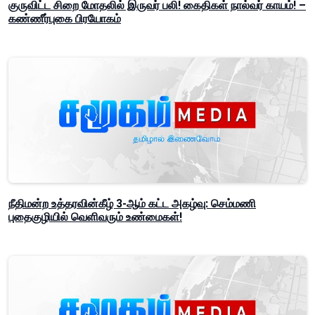
குருவிட்ட சிறை மோதலில் இருவர் பலி! கைதிகள் நால்வர் காயம்! –
கண்ணீர்புகை பிரயோகம்
நீதிமன்ற உத்தரவின்கீழ் 3-ஆம் கட்ட அகழ்வு: செம்மணி
புதைகுழியில் வெளிவரும் உண்மைகள்!