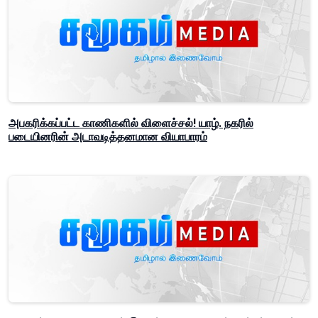
அபகரிக்கப்பட்ட காணிகளில் விளைச்சல்! யாழ். நகரில்
படையினரின் அடாவடித்தனமான வியாபாரம்