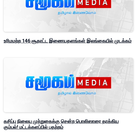
உரிமமற்ற 146 சூதாட்ட இணையதளங்கள் இலங்கையில் முடக்கம்
கசிப்பு நிலைய முற்றுகைக்கு சென்ற பொலிஸாரை தாக்கிய
கும்பல்! மட்டக்களப்பில் பதற்றம்