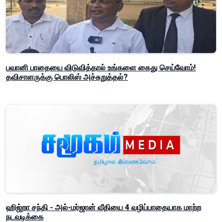
பவானி பாதையை விடுவித்தால் உங்களை கைது செய்வோம்!
தவிசாளருக்கு பொலிஸ் அச்சுறுத்தல்?
ஹிஜ்றா சந்தி - அல்-மர்ஜான் வீதியை 4 வழிப்பாதையாக மாற்ற
நடவடிக்கை