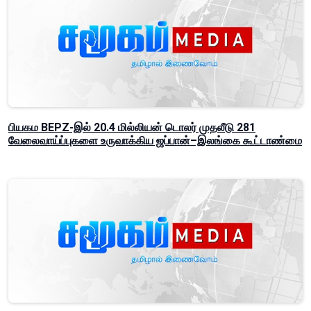
பியகம BEPZ-இல் 20.4 மில்லியன் டொலர் முதலீடு 281
வேலைவாய்ப்புகளை உருவாக்கிய ஜப்பான்–இலங்கை கூட்டாண்மை