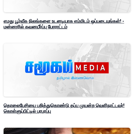
எமது பூர்வீக நிலங்களை உடனடியாக எம்மிடம் ஒப்படையுங்கள்! -
மன்னாரில் கவனயீர்ப்பு போராட்டம்
தொலைபேசியை பறித்துகொண்டு தப்ப முயன்ற வெளிநாட்டவர்!
கொள்ளுப்பிட்டில் பரபரப்பு