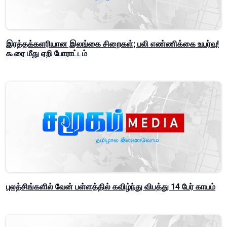
இரத்தக்களரியான இலங்கை சிறைகள்; பலி எண்ணிக்கை உயர்வு!
கூரை மீது ஏறி போராட்டம்
புலத்சிங்களில் வேன் பள்ளத்தில் கவிழ்ந்து விபத்து 14 பேர் காயம்