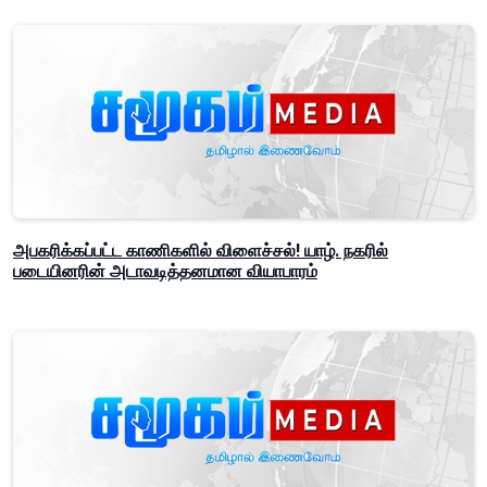
அபகரிக்கப்பட்ட காணிகளில் விளைச்சல்! யாழ். நகரில்
படையினரின் அடாவடித்தனமான வியாபாரம்