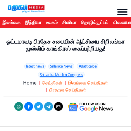
இலங்கை
இந்தியா
உலகம்
சினிமா
தொழில்நுட்பம்
விளையாட
ஓட்டமாவடி பிரதேச சபையின் ஆட்சியை சிறிலங்கா
முஸ்லிம் காங்கிரஸ் கைப்பற்றியது!
latest news
Srilanka News
#Batticaloa
Sri Lanka Muslim Congress
Home
செய்திகள்
இலங்கை செய்திகள்
பிரதான செய்திகள்