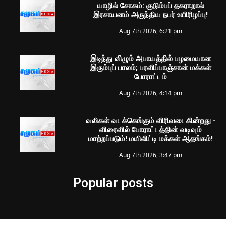
யாழில் சோகம்: குடும்பப் தகராறால்
இரசாயனம் அருந்திய நபர் உயிரிழப்பு!
Aug 7th 2026, 6:21 pm
இடிந்து விழும் அபாயத்தில் பழமையான
இரும்புப் பாலம்; பரவிப்பாஞ்சான் மக்கள்
போராட்டம்
Aug 7th 2026, 4:14 pm
வலிகள் வடக்கெங்கும் விரிவடைகின்றது -
விரைவில் போராட்டத்தின் வடிவும்
மாற்றப்படும்! மயிலிட்டி மக்கள் ஆதங்கம்!
Aug 7th 2026, 3:47 pm
Popular posts