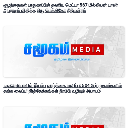
குழந்தைகள் பாதுகாப்பில் தவறிய மெட்டா 567 மில்லியன் டாலர்
அபராதம் விதித்த நியூ மெக்சிகோ நீதிமன்றம்
நுவரெலியாவில் இயல்பு வாழ்க்கை பாதிப்பு: 504 பேர் முகாம்களில்
தங்க வைப்பு! நீர்த்தேக்கங்கள் நிரம்பி வழியும் அபாயம்