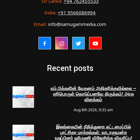
Sri Lanka:
+94 762455533
India:
+91 9566086994
Email:
info@samugammedia.com
Recent posts
எம்.பிக்களின் வேதனம் அதிகரிக்கவில்லை –
எரிபொருள் கொடுப்பனவே திருத்தம்! அரசு
விளக்கம்
Aug 8th 2026, 9:33 am
இலங்கையின் நீதித்துறை கட்டமைப்பில்
புரட்சிகர மாற்றங்கள்: நாடாளுமன்ற
உறுப்பினர் ஹிருணி விஜேசிங்க விவரிப்பு!