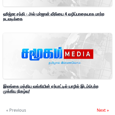
ஹிஜ்றா சந்தி - அல்-மர்ஜான் வீதியை 4 வழிப்பாதையாக மாற்ற
நடவடிக்கை
இலங்கை மத்திய வங்கியின் ஏற்பாட்டில் யாழில் இடம்பெற்ற
முக்கிய நிகழ்வு!
« Previous
Next »