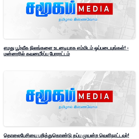
எமது பூர்வீக நிலங்களை உடனடியாக எம்மிடம் ஒப்படையுங்கள்! -
மன்னாரில் கவனயீர்ப்பு போராட்டம்
தொலைபேசியை பறித்துகொண்டு தப்ப முயன்ற வெளிநாட்டவர்!