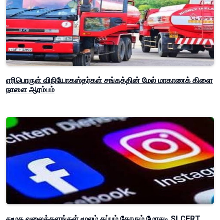
எரிபொருள் விநியோகஸ்தர்கள் சங்கத்தின் மேல் மாகாணக் கிளை
நாளை ஆரம்பம்
சமூக வலைத்தளங்கள் மூலம் கப்பம் கோரும் மோசடி SLCERT