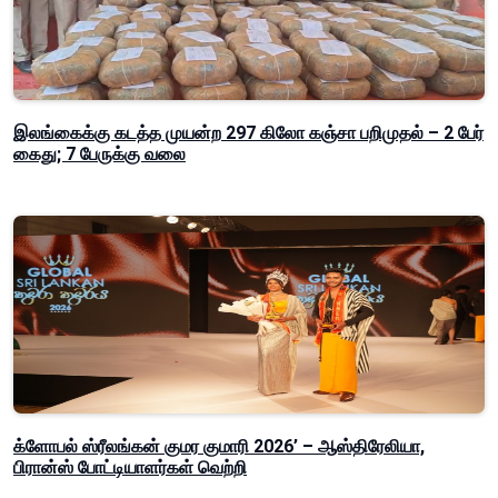
இலங்கைக்கு கடத்த முயன்ற 297 கிலோ கஞ்சா பறிமுதல் – 2 பேர்
கைது; 7 பேருக்கு வலை
க்ளோபல் ஸ்ரீலங்கன் குமர குமாரி 2026’ – ஆஸ்திரேலியா,
பிரான்ஸ் போட்டியாளர்கள் வெற்றி