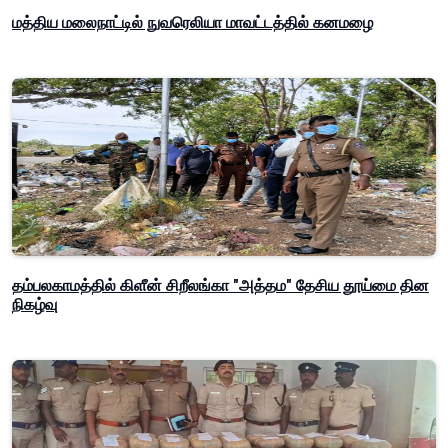
மத்திய மலைநாட்டில் நுவரெலியா மாவட்டத்தில் கனமழை
தம்பலகாமத்தில் கிளீன் சிறீலங்கா "அத்தம" தேசிய தூய்மை தின
நிகழ்வு