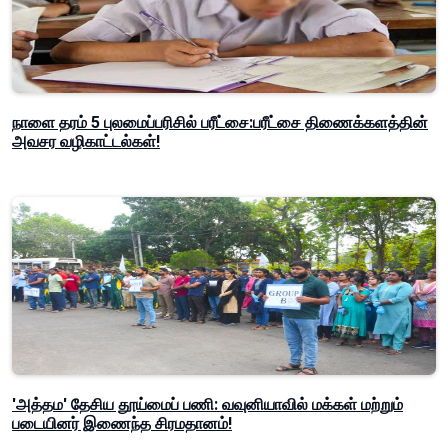
நாளை தரம் 5 புலமைப்பரிசில் பரீட்சை:பரீட்சை திணைக்களத்தின்
அவசர வழிகாட்டல்கள்!
'அத்தம' தேசிய தூய்மைப் பணி: வவுனியாவில் மக்கள் மற்றும்
படையினர் இணைந்த சிரமதானம்!