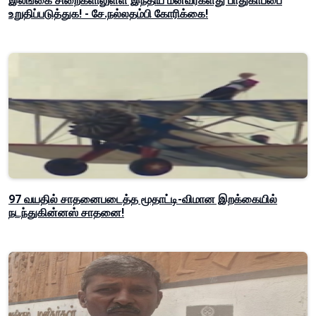
இலங்கை சிறைகளிலுள்ள இந்திய மீனவர்களது பாதுகாப்பை
உறுதிப்படுத்துக! - சே.நல்லதம்பி கோரிக்கை!
97 வயதில் சாதனைபடைத்த மூதாட்டி-விமான இறக்கையில்
நடந்துகின்னஸ் சாதனை!