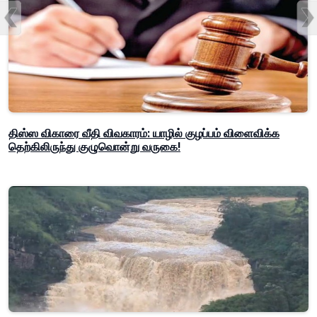
திஸ்ஸ விகாரை வீதி விவகாரம்: யாழில் குழப்பம் விளைவிக்க
தெற்கிலிருந்து குழுவொன்று வருகை!