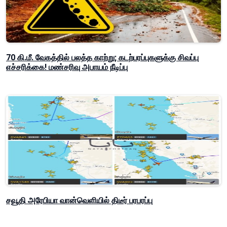
70 கி.மீ. வேகத்தில் பலத்த காற்று; கடற்பரப்புகளுக்கு சிவப்பு
எச்சரிக்கை! மண்சரிவு அபாயம் நீடிப்பு
சவூதி அரேபியா வான்வெளியில் திடீர் பரபரப்பு