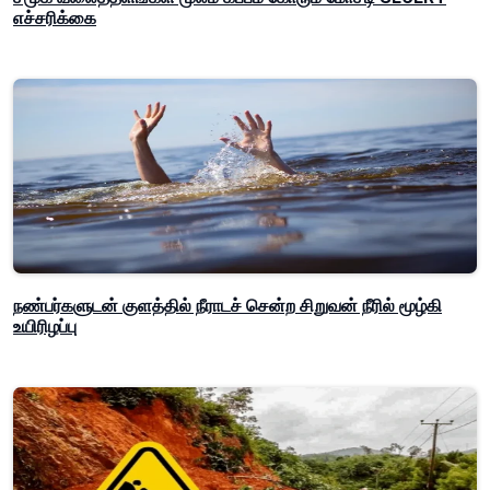
எச்சரிக்கை
நண்பர்களுடன் குளத்தில் நீராடச் சென்ற சிறுவன் நீரில் மூழ்கி
உயிரிழப்பு