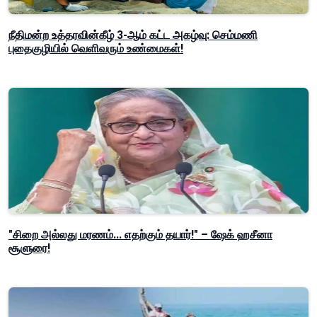
நீதிமன்ற உத்தரவின்கீழ் 3-ஆம் கட்ட அகழ்வு: செம்மணி
புதைகுழியில் வெளிவரும் உண்மைகள்!
"சிறை அல்லது மரணம்... எதற்கும் தயார்!" – ஷேக் ஹசீனா
சூளுரை!