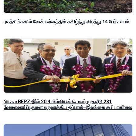
புலத்சிங்களில் வேன் பள்ளத்தில் கவிழ்ந்து விபத்து 14 பேர் காயம்
பியகம BEPZ-இல் 20.4 மில்லியன் டொலர் முதலீடு 281
வேலைவாய்ப்புகளை உருவாக்கிய ஜப்பான்–இலங்கை கூட்டாண்மை