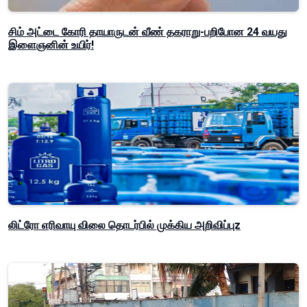
சிம் அட்டை கோரி தாயாருடன் வீண் தகராறு-பறிபோன 24 வயது
இளைஞனின் உயிர்!
லிட்ரோ எரிவாயு விலை தொடர்பில் முக்கிய அறிவிப்புz