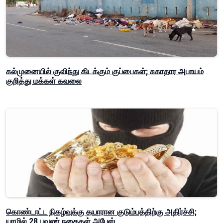
கல்முனையில் குவிந்து கிடக்கும் குப்பைகள்; சுகாதார அபாயம்
குறித்து மக்கள் கவலை
கொண்டாட்ட நிகழ்வுக்கு தயாரான குடும்பத்திற்கு அதிர்ச்சி;
யாழில் 28 பவுண் நகைகள் அபேஸ்