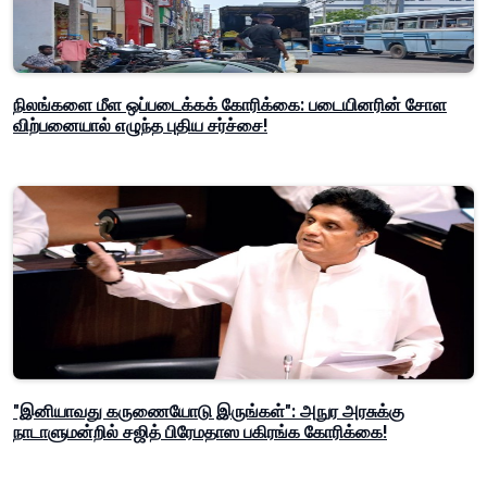
நிலங்களை மீள ஒப்படைக்கக் கோரிக்கை: படையினரின் சோள
விற்பனையால் எழுந்த புதிய சர்ச்சை!
"இனியாவது கருணையோடு இருங்கள்": அநுர அரசுக்கு
நாடாளுமன்றில் சஜித் பிரேமதாஸ பகிரங்க கோரிக்கை!