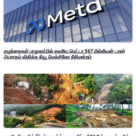
குழந்தைகள் பாதுகாப்பில் தவறிய மெட்டா 567 மில்லியன் டாலர்
அபராதம் விதித்த நியூ மெக்சிகோ நீதிமன்றம்