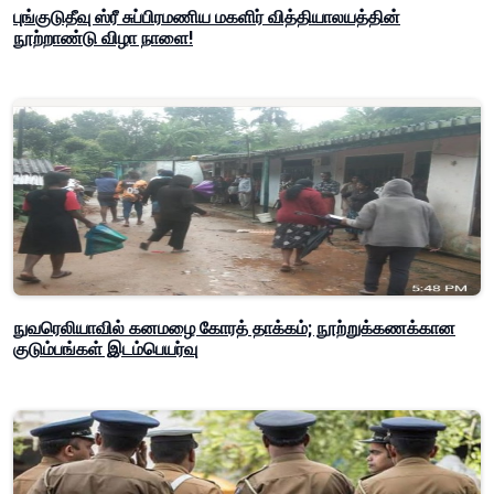
புங்குடுதீவு ஸ்ரீ சுப்பிரமணிய மகளிர் வித்தியாலயத்தின்
நூற்றாண்டு விழா நாளை!
நுவரெலியாவில் கனமழை கோரத் தாக்கம்; நூற்றுக்கணக்கான
குடும்பங்கள் இடம்பெயர்வு