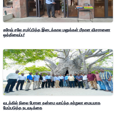
சுரேஷ் சலே சமர்ப்பித்த இடைக்கால மனுக்கள் மீதான விசாரணை
ஒத்திவைப்பு!
வடக்கில் நிலை பேரான தன்மை வாய்ந்த சுற்றுலா மையமாக
மேம்படுத்த நடவடிக்கை