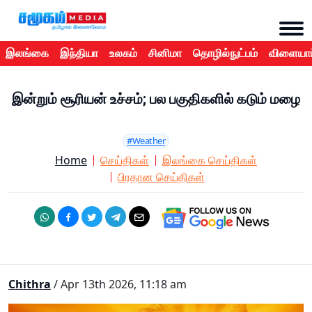
இலங்கை
இந்தியா
உலகம்
சினிமா
தொழில்நுட்பம்
விளையாட
இன்றும் சூரியன் உச்சம்; பல பகுதிகளில் கடும் மழை
#Weather
Home
செய்திகள்
இலங்கை செய்திகள்
பிரதான செய்திகள்
Chithra
/ Apr 13th 2026, 11:18 am