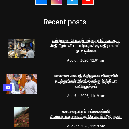
Recent posts
கல்முனை பொதுச் சந்தையில் சுகாதார
விதிமீறல்: வியாபாரிகளுக்கு எதிராக சட்ட
நடவடிக்கை
Aug 6th 2026, 12:01 pm
மாகாண சபைத் தேர்தலை விரைவில்
நடத்துங்கள் இலங்கைக்கு இந்தியா
வலியுறுத்தல்
Aug 6th 2026, 11:19 am
கனமழையால் நல்லதண்ணி
சிவனடிபாதமலைக்கு செல்லும் வீதி தடை
Aug 6th 2026, 11:19 am