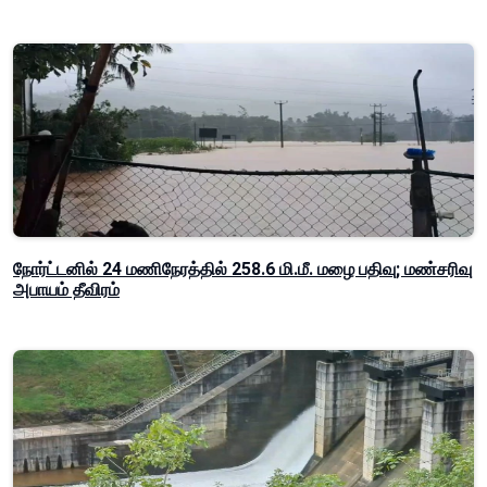
நோர்ட்டனில் 24 மணிநேரத்தில் 258.6 மி.மீ. மழை பதிவு; மண்சரிவு
அபாயம் தீவிரம்