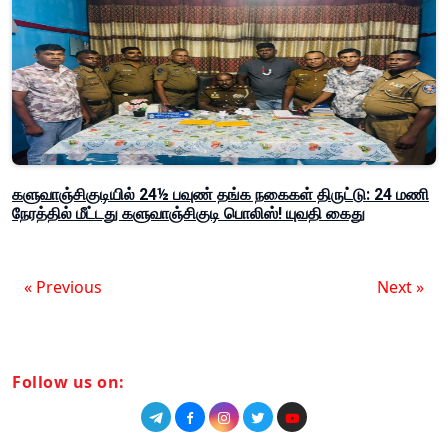
களுவாஞ்சிகுடியில் 24½ பவுண் தங்க நகைகள் திருட்டு: 24 மணி
நேரத்தில் மீட்டது களுவாஞ்சிகுடி பொலிஸ்! யுவதி கைது
« Previous
Next »
Follow us on: