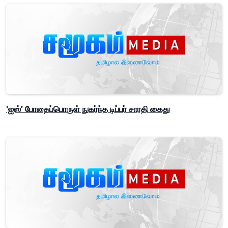
'ஐஸ்' போதைப்பொருள் நுகர்ந்த டிப்பர் சாரதி கைது