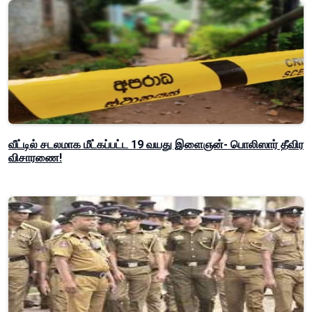
வீட்டில் சடலமாக மீட்கப்பட்ட 19 வயது இளைஞன்- பொலிஸார் தீவிர
விசாரணை!