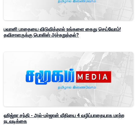
பவானி பாதையை விடுவித்தால் உங்களை கைது செய்வோம்!
தவிசாளருக்கு பொலிஸ் அச்சுறுத்தல்?
ஹிஜ்றா சந்தி - அல்-மர்ஜான் வீதியை 4 வழிப்பாதையாக மாற்ற
நடவடிக்கை