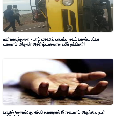
ஊர்காவற்துறை - யாழ் வீதியில் பரபரப்பு: தடம் புரண்ட பட்டா
வாகனம்; இருவர் அதிர்ஷ்டவசமாக உயிர் தப்பினர்!
யாழில் சோகம்: குடும்பப் தகராறால் இரசாயனம் அருந்திய நபர்