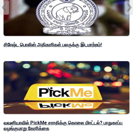
சிரேஷ்ட பொலிஸ் அதிகாரிகள் பலருக்கு இடமாற்றம்!
வவுனியாவில் PickMe சாரதிக்கு கொலை மிரட்டல்? பாதுகாப்பு
வழங்குமாறு கோரிக்கை