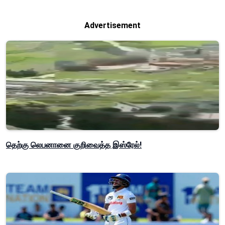
Advertisement
தெற்கு லெபனானை குறிவைத்த இஸ்ரேல்!