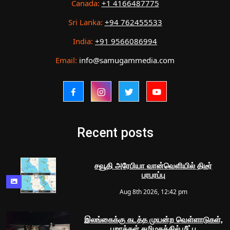
Canada:
+1 4166487775
Sri Lanka:
+94 762455533
India:
+91 9566086994
Email:
info@samugammedia.com
Recent posts
சவூதி அரேபியா வான்வெளியில் திடீர்
பரபரப்பு
Aug 8th 2026, 12:42 pm
இலங்கைக்கு கடத்த முயன்ற வெள்ளாடுகள்,
புறாக்கள் தமிழகத்தில் மீட்பு