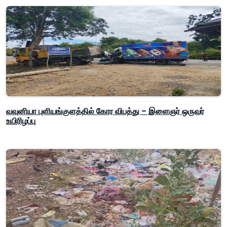
வவுனியா புளியங்குளத்தில் கோர விபத்து – இளைஞர் ஒருவர்
உயிரிழப்பு