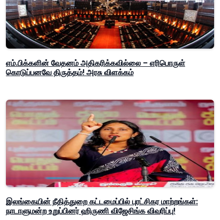
எம்.பிக்களின் வேதனம் அதிகரிக்கவில்லை – எரிபொருள்
கொடுப்பனவே திருத்தம்! அரசு விளக்கம்
இலங்கையின் நீதித்துறை கட்டமைப்பில் புரட்சிகர மாற்றங்கள்:
நாடாளுமன்ற உறுப்பினர் ஹிருணி விஜேசிங்க விவரிப்பு!