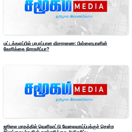
மட்டக்களப்பில் பரபரப்பான விசாரணை: பிள்ளையானின்
கோரிக்கை நிராகரிப்பா?
ஜூலை மாதத்தில் வெளிநாட்டு வேலைவாய்ப்புக்குச் சென்ற