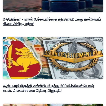
அமெரிக்கா - ஈரான் பேச்சுவார்த்தை எதிரொலி: மசகு எண்ணெய்
விலை அதிரடி சரிவு!
ஆசிய அபிவிருத்தி வங்கியிடமிருந்து 200 மில்லியன் டொலர்
கடன்: அமைச்சரவை அதிரடி அனுமதி!