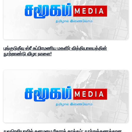
புங்குடுதீவு ஸ்ரீ சுப்பிரமணிய மகளிர் வித்தியாலயத்தின்
நூற்றாண்டு விழா நாளை!
நுவரெலியாவில் கனமழை கோரத் தாக்கம்; நூற்றுக்கணக்கான