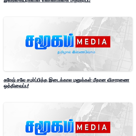
இலங்கையர்களின் எண்ணிக்கை அதிகரிப்பு
சுரேஷ் சலே சமர்ப்பித்த இடைக்கால மனுக்கள் மீதான விசாரணை
ஒத்திவைப்பு!