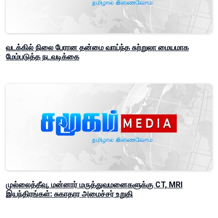
வடக்கில் நிலை பேரான தன்மை வாய்ந்த சுற்றுலா மையமாக
மேம்படுத்த நடவடிக்கை
முல்லைத்தீவு, மன்னார் மருத்துவமனைகளுக்கு CT, MRI
இயந்திரங்கள்: சுகாதார அமைச்சர் உறுதி