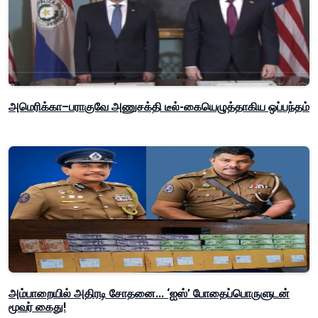
அமெரிக்கா–பராகுவே அணுசக்தி டீல்-கையெழுத்தாகிய ஒப்பந்தம்
அம்பாறையில் அதிரடி சோதனை... ‘ஐஸ்’ போதைப்பொருளுடன்
மூவர் கைது!