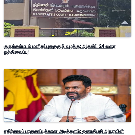
குருக்கள்மடம் மனிதப்புதைகுழி வழக்கு: ஆகஸ்ட் 24 வரை
ஒத்திவைப்பு!
எதிர்காலப் பாதுகாப்புக்கான அடித்தளம்: ஜனாதிபதி அநுரவின்