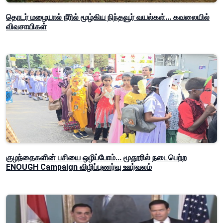
தொடர் மழையால் நீரில் மூழ்கிய நிந்தவூர் வயல்கள்... கவலையில்
விவசாயிகள்
குழந்தைகளின் பசியை ஒழிப்போம்... மூதூரில் நடைபெற்ற
ENOUGH Campaign விழிப்புணர்வு ஊர்வலம்