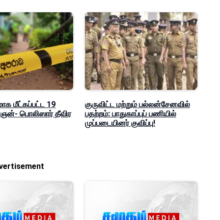
மாக மீட்கப்பட்ட 19
குருவிட்ட மற்றும் பல்லன்சேனவில்
ன்- பொலிஸார் தீவிர
பதற்றம்: பாதுகாப்புப் பணியில்
முப்படையினர் குவிப்பு!
vertisement