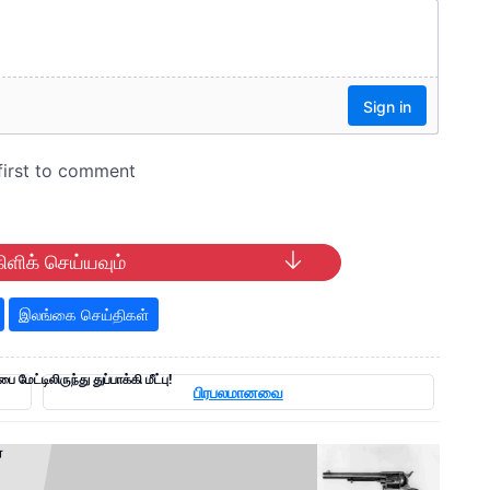
ிளிக் செய்யவும்
இலங்கை செய்திகள்
பை மேட்டிலிருந்து துப்பாக்கி மீட்பு!
பிரபலமானவை
்