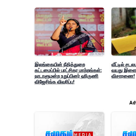
இலங்கையின் நீதித்துறை
வீட்டில் சடல
கட்டமைப்பில் புரட்சிகர மாற்றங்கள்:
வயது இளைஞ
நாடாளுமன்ற உறுப்பினர் ஹிருணி
விசாரணை!
விஜேசிங்க விவரிப்பு!
Ad