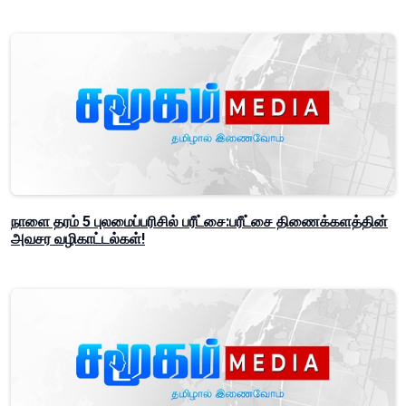
நாளை தரம் 5 புலமைப்பரிசில் பரீட்சை:பரீட்சை திணைக்களத்தின்
அவசர வழிகாட்டல்கள்!