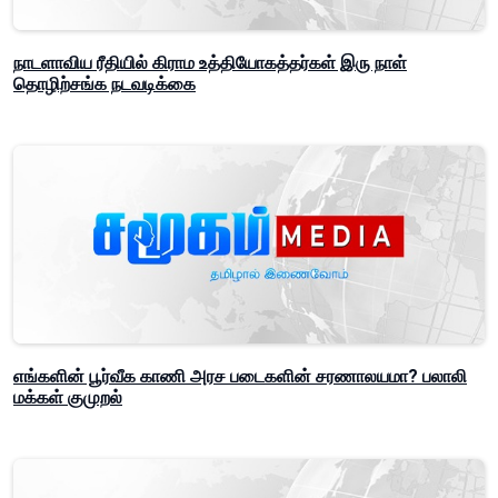
நாடளாவிய ரீதியில் கிராம உத்தியோகத்தர்கள் இரு நாள்
தொழிற்சங்க நடவடிக்கை
எங்களின் பூர்வீக காணி அரச படைகளின் சரணாலயமா? பலாலி
மக்கள் குமுறல்