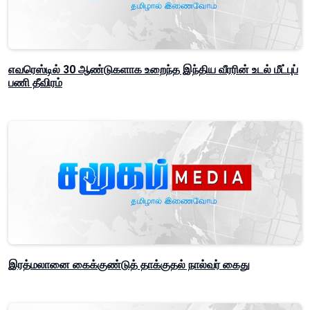
எவரெஸ்டில் 30 ஆண்டுகளாக உறைந்த இந்திய வீரரின் உடல் மீட்புப்
பணி தீவிரம்
இரத்மலானை கைக்குண்டுத் தாக்குதல் நால்வர் கைது