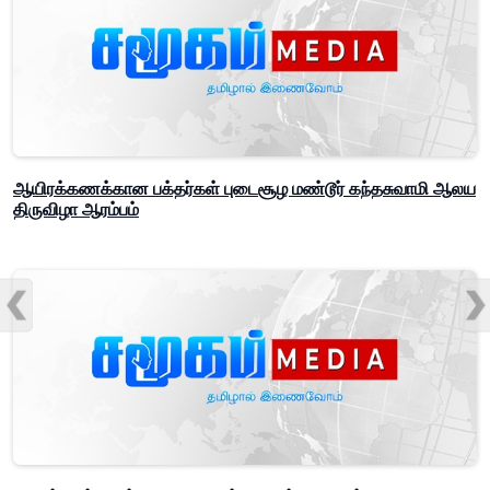
ஆயிரக்கணக்கான பக்தர்கள் புடைசூழ மண்டூர் கந்தசுவாமி ஆலய
திருவிழா ஆரம்பம்