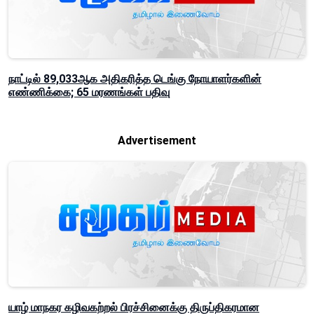
நாட்டில் 89,033ஆக அதிகரித்த டெங்கு நோயாளர்களின்
எண்ணிக்கை; 65 மரணங்கள் பதிவு
Advertisement
யாழ் மாநகர கழிவகற்றல் பிரச்சினைக்கு திருப்திகரமான