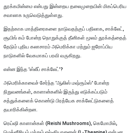
தூக்கமின்மை என்பது இன்றைய தலைமுறையின் மிகப்பெரிய
சவாலாக உருவெடுத்துள்ளது.
இதற்காக மாத்திரைகளை நாடுவதற்குப் பதிலாக, சாக்லேட்,
சூயிங் கம் போன்ற நொறுக்குத் தீனிகள் மூலம் தூக்கத்தைத்
தேடும் புதிய கலாசாரம் அமெரிக்கா மற்றும் ஐரோப்பிய
நாடுகளில் வேகமாகப் பரவி வருகிறது.
என்ன இந்த 'ஸ்லீப் சாக்லேட்'?
அமெரிக்காவைச் சேர்ந்த 'ஆலிஸ் மஷ்ரூம்ஸ்' போன்ற
நிறுவனங்கள், காளான்களில் இருந்து எடுக்கப்படும்
சத்துக்களைக் கொண்டு பிரத்யேக சாக்லேட்டுகளைத்
தயாரிக்கின்றன.
ரெய்ஷி காளான்கள் (Reishi Mushrooms), கெமோமில்,
மெக்னீசியம் மற்றும் எல்-தியானைன் (L-Theanine) என்பன