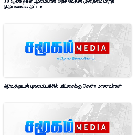
30 ஆண்டுகள் பழமையான அரச வேதன முறைமை மாற்ற
நிதியமைச்சு திட்டம்
ஆர்வத்துடன் புலமைப்பரிசில் பரீட்சைக்கு சென்ற மாணவர்கள்