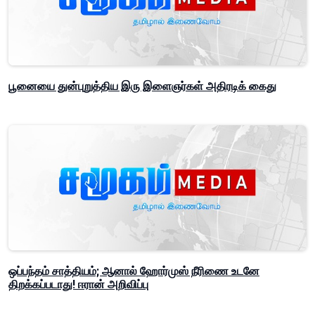
பூனையை துன்புறுத்திய இரு இளைஞர்கள் அதிரடிக் கைது
ஒப்பந்தம் சாத்தியம்; ஆனால் ஹோர்முஸ் நீரிணை உடனே
திறக்கப்படாது! ஈரான் அறிவிப்பு