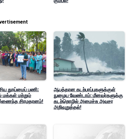
ு!
கும்பல்!
vertisement
சிய தூய்மைப் பணி:
ஆபத்தான கடற்பரப்புகளுக்குள்
 மக்கள் மற்றும்
நுழைய வேண்டாம்: மீனவர்களுக்கு
இணைந்த சிரமதானம்!
கடற்றொழில் அமைச்சு அவசர
அறிவுறுத்தல்!