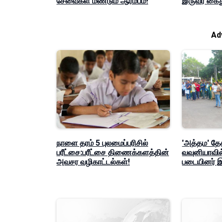
சேவைகள் மீண்டும் ஆரம்பம்!
இருவர் கைத
Ad
நாளை தரம் 5 புலமைப்பரிசில்
'அத்தம' தே
பரீட்சை:பரீட்சை திணைக்களத்தின்
வவுனியாவில்
அவசர வழிகாட்டல்கள்!
படையினர் 