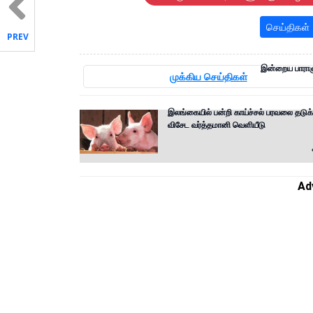
செய்திகள்
PREV
இன்றைய பாராள
முக்கிய செய்திகள்
இலங்கையில் பன்றி காய்ச்சல் பரவலை தடுக்
விசேட வர்த்தமானி வெளியீடு
Ad