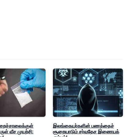
றைச்சாலைக்குள்
இலங்கையர்களின் பணத்தைச்
ள் வீச முயற்சி:
சூறையாடும் சர்வதேச இணையக்