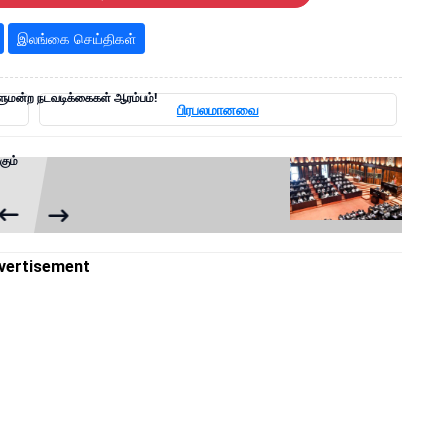
இலங்கை செய்திகள்
ுமன்ற நடவடிக்கைகள் ஆரம்பம்!
பிரபலமானவை
கும்
vertisement