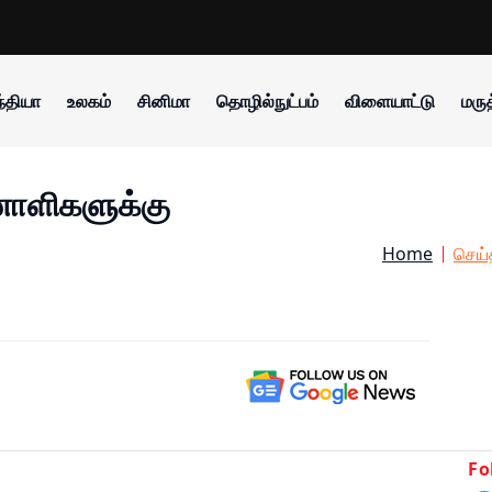
்தியா
உலகம்
சினிமா
தொழில்நுட்பம்
விளையாட்டு
மருத
யனாளிகளுக்கு
Home
செய்
Fo