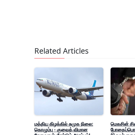
Related Articles
மத்திய கிழக்கில் சுமுக நிலை:
மெகசின் சி
கொழும்பு - குவைத் விமான
போதைப்பொரு